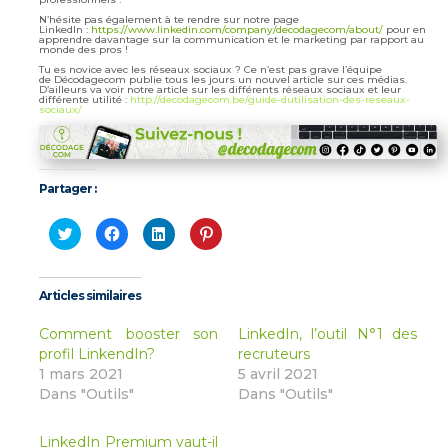
N’hésite pas également à te rendre sur notre page
LinkedIn :
https://www.linkedin.com/company/decodagecom/about/
pour en
apprendre davantage sur la communication et le marketing par rapport au
monde des pros !
Tu es novice avec les réseaux sociaux ? Ce n’est pas grave l’équipe
de Décodagecom publie tous les jours un nouvel article sur ces médias.
D’ailleurs va voir notre article sur les différents réseaux sociaux et leur
différente utilité :
http://decodagecom.be/guide-dutilisation-des-reseaux-
sociaux/
Partager :
Cliquez
Cliquez
Cliquez
Cliquez
pour
pour
pour
pour
partager
partager
partager
partager
sur
sur
sur
sur
Twitter(ouvre
Facebook(ouvre
LinkedIn(ouvre
Pinterest(ouvre
dans
dans
dans
dans
Articles similaires
une
une
une
une
nouvelle
nouvelle
nouvelle
nouvelle
fenêtre)
fenêtre)
fenêtre)
fenêtre)
Comment booster son
LinkedIn, l’outil N°1 des
profil LinkendIn?
recruteurs
1 mars 2021
5 avril 2021
Dans "Outils"
Dans "Outils"
LinkedIn Premium vaut-il