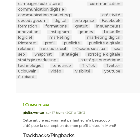
campagne publicitaire
communication
communication digitale
communication marketing
créativité
decodagecom
digital
entreprise
Facebook
formation
formations
gratuit
influenceurs
innovation
instagram
jeunes
LinkedIn
logiciel
marketing
marketing digital
Pinterest
profil
publicité
publicité digitale
relation
réseau social
réseaux sociaux
sea
seo
Snapchat
stratégie
stratégie digitale
stratégie marketing
stratégie numérique
technologie
tendance
TikTok
Twitter
uclouvain
vidéo
visibilité
youtube
étudiant
1 Commentaire
giulia.venturi
sur 17 février 2021 à 13h13
Cette article est vraiment parlant et m’a beaucoup
aidé pour la conception de mon profil Linkedin. Merci!
Trackbacks/Pingbacks