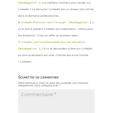
DécodageCom
- […] Le meilleur moment pour poster sur
LinkedIn ? La semaine ! LinkedIn est un réseau très utilisé
dans le domaine professionnel,…
LinkedIn Premium vaut-il le coup? - DécodageCom
- […]
tu le sais à présent LinkedIn est intéressant… même pour
les étudiants ! C’est, en effet, le moment idéal…
LinkedIn, outil incontournable pour les recruteurs -
DécodageCom
- […] Si tu te demandes si être sur LinkedIn
en tant qu’étudiant est utile, n’hésite pas à lire l’article :
« LinkedIn…
Soumettre un commentaire
Votre adresse e-mail ne sera pas publiée.
Les champs
obligatoires sont indiqués avec
*