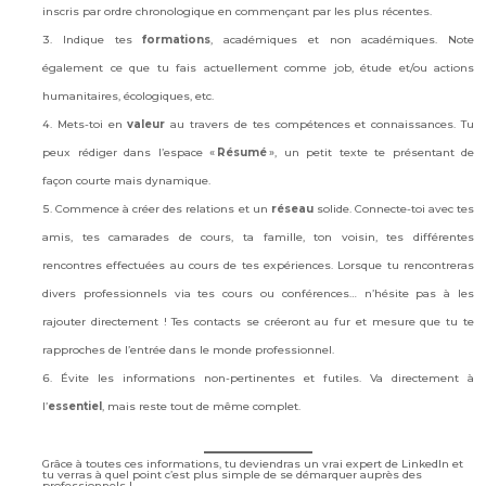
inscris par ordre chronologique en commençant par les plus récentes.
Indique tes
formations
, académiques et non académiques. Note
également ce que tu fais actuellement comme job, étude et/ou actions
humanitaires, écologiques, etc.
Mets-toi en
valeur
au travers de tes compétences et connaissances. Tu
peux rédiger dans l’espace «
Résumé
», un petit texte te présentant de
façon courte mais dynamique.
Commence à créer des relations et un
réseau
solide. Connecte-toi avec tes
amis, tes camarades de cours, ta famille, ton voisin, tes différentes
rencontres effectuées au cours de tes expériences. Lorsque tu rencontreras
divers professionnels via tes cours ou conférences… n’hésite pas à les
rajouter directement ! Tes contacts se créeront au fur et mesure que tu te
rapproches de l’entrée dans le monde professionnel.
Évite les informations non-pertinentes et futiles. Va directement à
l’
essentiel
, mais reste tout de même complet.
Grâce à toutes ces informations, tu deviendras un vrai expert de LinkedIn et
tu verras à quel point c’est plus simple de se démarquer auprès des
professionnels !