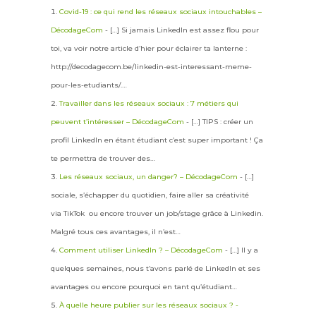
Covid-19 : ce qui rend les réseaux sociaux intouchables –
DécodageCom
- […] Si jamais LinkedIn est assez flou pour
toi, va voir notre article d’hier pour éclairer ta lanterne :
http://decodagecom.be/linkedin-est-interessant-meme-
pour-les-etudiants/.…
Travailler dans les réseaux sociaux : 7 métiers qui
peuvent t’intéresser – DécodageCom
- […] TIPS : créer un
profil LinkedIn en étant étudiant c’est super important ! Ça
te permettra de trouver des…
Les réseaux sociaux, un danger? – DécodageCom
- […]
sociale, s’échapper du quotidien, faire aller sa créativité
via TikTok ou encore trouver un job/stage grâce à Linkedin.
Malgré tous ces avantages, il n’est…
Comment utiliser LinkedIn ? – DécodageCom
- […] Il y a
quelques semaines, nous t’avons parlé de LinkedIn et ses
avantages ou encore pourquoi en tant qu’étudiant…
À quelle heure publier sur les réseaux sociaux ? -