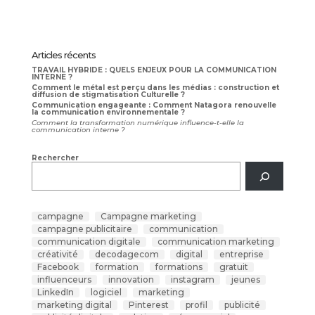
Articles récents
TRAVAIL HYBRIDE : QUELS ENJEUX POUR LA COMMUNICATION
INTERNE ?
Comment le métal est perçu dans les médias : construction et
diffusion de stigmatisation Culturelle ?
Communication engageante : Comment Natagora renouvelle
la communication environnementale ?
Comment la transformation numérique influence-t-elle la
communication interne ?
Rechercher
campagne
Campagne marketing
campagne publicitaire
communication
communication digitale
communication marketing
créativité
decodagecom
digital
entreprise
Facebook
formation
formations
gratuit
influenceurs
innovation
instagram
jeunes
LinkedIn
logiciel
marketing
marketing digital
Pinterest
profil
publicité