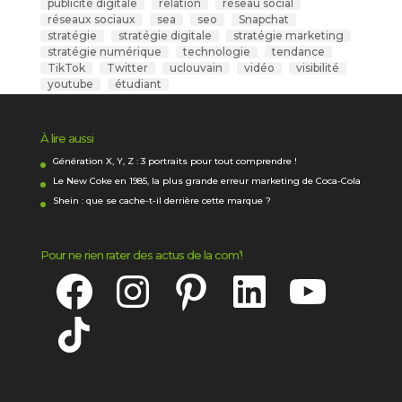
publicité digitale
relation
réseau social
réseaux sociaux
sea
seo
Snapchat
stratégie
stratégie digitale
stratégie marketing
stratégie numérique
technologie
tendance
TikTok
Twitter
uclouvain
vidéo
visibilité
youtube
étudiant
À lire aussi
Génération X, Y, Z : 3 portraits pour tout comprendre !
Le New Coke en 1985, la plus grande erreur marketing de Coca-Cola
Shein : que se cache-t-il derrière cette marque ?
Pour ne rien rater des actus de la com’!
Facebook
Instagram
Pinterest
LinkedIn
YouTube
TikTok