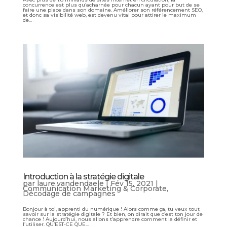
concurrence est plus qu’acharnée pour chacun ayant pour but de se
faire une place dans son domaine. Améliorer son référencement SEO,
et donc sa visibilité web, est devenu vital pour attirer le maximum
de...
Introduction à la stratégie digitale
par
laure.vandendaele
|
Fév 15, 2021
|
Communication Marketing & Corporate
,
Décodage de campagnes
Bonjour à toi, apprenti du numérique ! Alors comme ça, tu veux tout
savoir sur la stratégie digitale ? Et bien, on dirait que c’est ton jour de
chance ! Aujourd’hui, nous allons t’apprendre comment la définir et
l’utiliser. QU’EST-CE QUE...