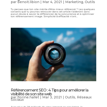
par
benoit.libion
|
Mar 4, 2021
|
Marketing
,
Outils
Tu penses que ton site mérite d’être mieux référencé ? Les quelques
conseils que tu pourras retrouver dans cet article t’aideront sans
aucun doute à savoir te différencier de ta concurrence et à optimiser
ton référencement image. Simplicité & efficacité n’ont...
Référencement SEO : 4 Tips pour améliorer la
visibilité de son site web
par
florine.hallet
|
Mar 3, 2021
|
Outils
,
Réseaux
Sociaux
Avec plus de 1.8 milliards de sites internet en circulation, la