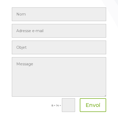
Envoi
=
8 + 14