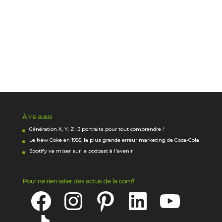
À lire aussi
Génération X, Y, Z : 3 portraits pour tout comprendre !
Le New Coke en 1985, la plus grande erreur marketing de Coca-Cola
Spotify va miser sur le podcast à l'avenir
Pour ne rien rater des actus de la com’!
Facebook
Instagram
Pinterest
LinkedIn
YouTube
TikTok