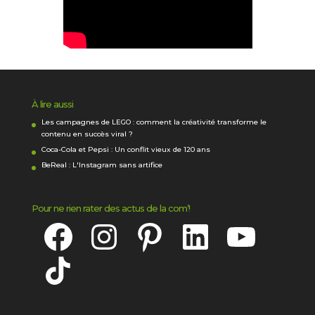
À lire aussi
Les campagnes de LEGO : comment la créativité transforme le
contenu en succès viral ?
Coca-Cola et Pepsi : Un conflit vieux de 120 ans
BeReal : L'Instagram sans artifice
Pour ne rien rater des actus de la com’!
Facebook
Instagram
Pinterest
LinkedIn
YouTube
TikTok