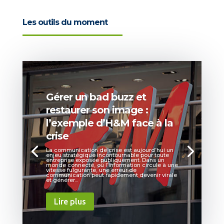
Les outils du moment
Gérer un bad buzz et
restaurer son image :
l’exemple d’H&M face à la
crise
La communication de crise est aujourd’hui un
enjeu stratégique incontournable pour toute
entreprise exposée publiquement. Dans un
monde connecté, où l’information circule à une
vitesse fulgurante, une erreur de
communication peut rapidement devenir virale
et générer...
Lire plus