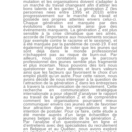
mutation et les organisations doivent s’adapter à
un marché du travail changeant afin d’attirer les
bons talents et les garder. La génération Z (les
personnes nées entre 1995 et 2010) entre
progressivement sur le marché du travail et
possède ses propres attentes envers celui-ci.
Chaque génération est marquée par des
évolutions dans la société ainsi que des
événements marquants. La génération Z est plus
sensible à la crise climatique que ses aînés,
accorde de l’importance aux mouvements sociaux
(par exemple contre le racisme et le sexisme), et
a été marquée par la pandémie de covid-19. Il est
également important de noter que les jeunes qui
sont déjà dans le monde professionnel
n’échappent pas au risque de burn-out. Par
ailleurs, nous constatons que le parcours
professionnel des jeunes semble plus fragmenté
et plus incertain. Nous pouvons dès lors nous
questionner sur leurs attentes et leurs valeurs
ainsi que les facteurs qui favorisent le choix d’un
emploi plutôt qu’un autre. Pour cette raison, nous
avons décidé de nous intéresser à la question de
l’attraction de la génération Z dans les entreprises
à travers la communication de recrutement. Cette
recherche en communication stratégique
internationale a pour objectif d’analyser le rapport
au travail de la génération Z et de comprendre
comment les organisations pourraient mieux
communiquer envers ces jeunes afin de favoriser
leur attraction dans les organisations et leur
intention de postuler. Pour ce faire, cette étude a
été menée auprès d’un large échantillon de
jeunes belges et québécois de la génération Z.
Par l’analyse d’un questionnaire en ligne et
d’entretiens avec des spécialistes du recrutement
en Belgique et au Québec, nous avons exploré