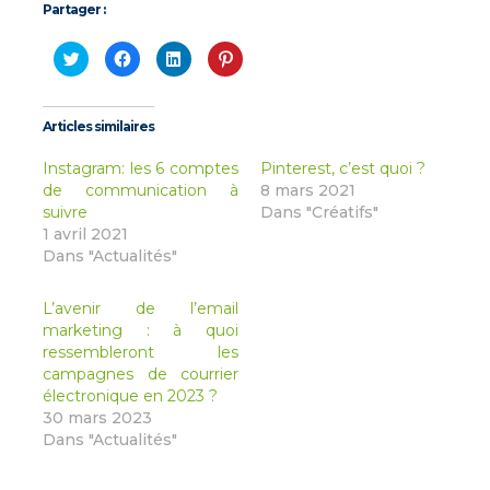
Partager :
Cliquez
Cliquez
Cliquez
Cliquez
pour
pour
pour
pour
partager
partager
partager
partager
sur
sur
sur
sur
Twitter(ouvre
Facebook(ouvre
LinkedIn(ouvre
Pinterest(ouvre
dans
dans
dans
dans
Articles similaires
une
une
une
une
nouvelle
nouvelle
nouvelle
nouvelle
fenêtre)
fenêtre)
fenêtre)
fenêtre)
Instagram: les 6 comptes
Pinterest, c’est quoi ?
de communication à
8 mars 2021
suivre
Dans "Créatifs"
1 avril 2021
Dans "Actualités"
L’avenir de l’email
marketing : à quoi
ressembleront les
campagnes de courrier
électronique en 2023 ?
30 mars 2023
Dans "Actualités"