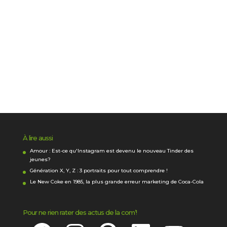
À lire aussi
Amour : Est-ce qu'Instagram est devenu le nouveau Tinder des
jeunes?
Génération X, Y, Z : 3 portraits pour tout comprendre !
Le New Coke en 1985, la plus grande erreur marketing de Coca-Cola
Pour ne rien rater des actus de la com’!
Facebook
Instagram
Pinterest
LinkedIn
YouTube