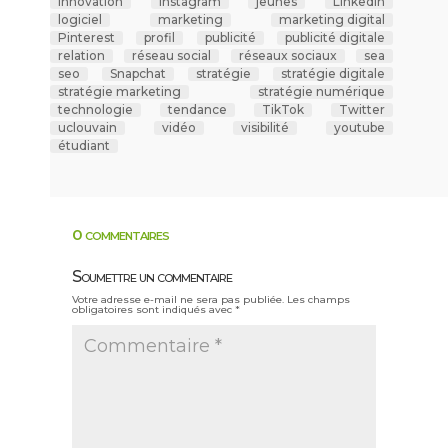
innovation
instagram
jeunes
LinkedIn
logiciel
marketing
marketing digital
Pinterest
profil
publicité
publicité digitale
relation
réseau social
réseaux sociaux
sea
seo
Snapchat
stratégie
stratégie digitale
stratégie marketing
stratégie numérique
technologie
tendance
TikTok
Twitter
uclouvain
vidéo
visibilité
youtube
étudiant
0 commentaires
Soumettre un commentaire
Votre adresse e-mail ne sera pas publiée.
Les champs
obligatoires sont indiqués avec
*