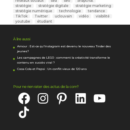
réseaux sociaux
sea
seo
Snapchat
stratégie
stratégie digitale
stratégie marketing
stratégie numérique
technologie
tendance
TikTok
Twitter
uclouvain
vidéo
visibilité
youtube
étudiant
À lire aussi
Amour : Est-ce qu'Instagram est devenu le nouveau Tinder des
jeunes?
Les campagnes de LEGO : comment la créativité transforme le
contenu en succès viral ?
Coca-Cola et Pepsi : Un conflit vieux de 120 ans
Pour ne rien rater des actus de la com’!
Facebook
Instagram
Pinterest
LinkedIn
YouTube
TikTok