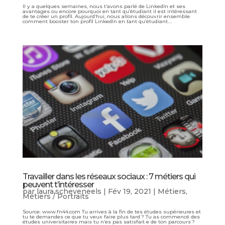
Il y a quelques semaines, nous t’avons parlé de LinkedIn et ses
avantages ou encore pourquoi en tant qu’étudiant il est intéressant
de te créer un profil. Aujourd’hui, nous allons découvrir ensemble
comment booster ton profil LinkedIn en tant qu’étudiant....
Travailler dans les réseaux sociaux : 7 métiers qui
peuvent t’intéresser
par
laura.scheveneels
|
Fév 19, 2021
|
Métiers
,
Métiers / Portraits
Source: www.fn44.com Tu arrives à la fin de tes études supérieures et
tu te demandes ce que tu veux faire plus tard ? Tu as commencé des
études universitaires mais tu n’es pas satisfait·e de ton parcours ?