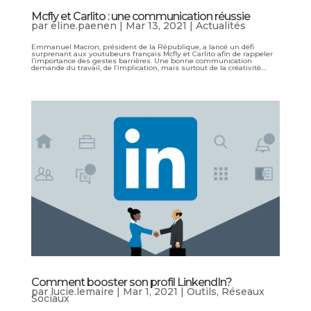
Mcfly et Carlito : une communication réussie
par
eline.paenen
|
Mar 13, 2021
|
Actualités
Emmanuel Macron, président de la République, a lancé un défi
surprenant aux youtubeurs français Mcfly et Carlito afin de rappeler
l’importance des gestes barrières. Une bonne communication
demande du travail, de l’implication, mais surtout de la créativité....
Comment booster son profil LinkendIn?
par
lucie.lemaire
|
Mar 1, 2021
|
Outils
,
Réseaux
Sociaux