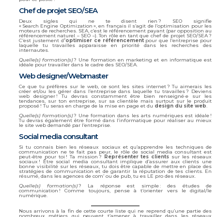
Chef de projet SEO/SEA
Deux sigles qui ne te disent rien ? SEO signifie
« Search Engine Optimization », en français il s’agit de l’optimisation pour les
moteurs de recherches. SEA, c’est le référencement payant (par opposition au
référencement naturel – SEO –). Ton rôle en tant que chef de projet SEO/SEA ?
C’est justement d
’optimiser ce référencement
pour que l’entreprise pour
laquelle tu travailles apparaisse en priorité dans les recherches des
internautes.
Quelle(s) formation(s)
? Une formation en marketing et en informatique est
idéale pour travailler dans le cadre des SEO/SEA.
Web designer/Webmaster
Ce que tu préfères sur le web, ce sont les sites internet ? Tu aimerais les
créer et/ou les gérer dans l’entreprise dans laquelle tu travailles ? Deviens
web designer ! Tu devras constamment être bien renseigné·e sur les
tendances, sur ton entreprise, sur sa clientèle mais surtout sur le produit
proposé ! Tu seras en charge de la mise en page et du
design du site web
.
Quelle(s) formation(s)
? Une formation dans les arts numériques est idéale !
Tu devras également être formé dans l’informatique pour réaliser au mieux
le site web demandé par l’entreprise.
Social media consultant
Si tu connais bien les réseaux sociaux et qu’apprendre les techniques de
communication ne te fait pas peur, le rôle de social media consultant est
peut-être pour toi ! Ta mission ?
Représenter tes clients
sur les réseaux
sociaux ! Être social media consultant implique d’assurer aux clients une
bonne visibilité sur les réseaux, tu dois être capable de mettre en place des
stratégies de communication et de garantir la réputation de tes clients. En
résumé, dans les agences de com’ ou de pub, tu es LE pro des réseaux.
Quelle(s) formation(s)
? La réponse est simple : des études de
communication ! Comme toujours, pense à t’orienter vers le digital/le
numérique.
Nous arrivons à la fin de cette courte liste qui ne reprend qu’une partie des
nombreux métiers qui peuvent t’amener à travailler dans les réseaux