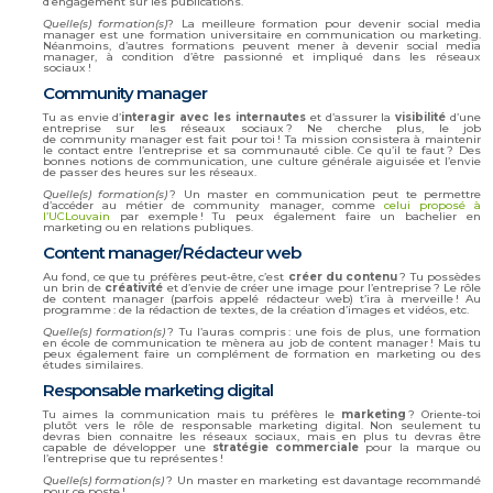
d’engagement sur les publications.
Quelle(s) formation(s)
? La meilleure formation pour devenir social media
manager est une formation universitaire en communication ou marketing.
Néanmoins, d’autres formations peuvent mener à devenir social media
manager, à condition d’être passionné et impliqué dans les réseaux
sociaux !
Community manager
Tu as envie d’
interagir avec les internautes
et d’assurer la
visibilité
d’une
entreprise sur les réseaux sociaux ? Ne cherche plus, le job
de community manager est fait pour toi ! Ta mission consistera à maintenir
le contact entre l’entreprise et sa communauté cible. Ce qu’il te faut ? Des
bonnes notions de communication, une culture générale aiguisée et l’envie
de passer des heures sur les réseaux.
Quelle(s) formation(s)
? Un master en communication peut te permettre
d’accéder au métier de community manager, comme
celui proposé à
l’UCLouvain
par exemple ! Tu peux également faire un bachelier en
marketing ou en relations publiques.
Content manager/Rédacteur web
Au fond, ce que tu préfères peut-être, c’est
créer du contenu
? Tu possèdes
un brin de
créativité
et d’envie de créer une image pour l’entreprise ? Le rôle
de content manager (parfois appelé rédacteur web) t’ira à merveille ! Au
programme : de la rédaction de textes, de la création d’images et vidéos, etc.
Quelle(s) formation(s)
? Tu l’auras compris : une fois de plus, une formation
en école de communication te mènera au job de content manager ! Mais tu
peux également faire un complément de formation en marketing ou des
études similaires.
Responsable marketing digital
Tu aimes la communication mais tu préfères le
marketing
? Oriente-toi
plutôt vers le rôle de responsable marketing digital. Non seulement tu
devras bien connaitre les réseaux sociaux, mais en plus tu devras être
capable de développer une
stratégie commerciale
pour la marque ou
l’entreprise que tu représentes !
Quelle(s) formation(s)
? Un master en marketing est davantage recommandé
pour ce poste !