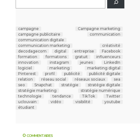
campagne
Campagne marketing
campagne publicitaire
communication
communication digitale
communication marketing
créativité
decodagecom
digital
entreprise
Facebook
formation
formations
gratuit
influenceurs
innovation
instagram
jeunes
LinkedIn
logiciel
marketing
marketing digital
Pinterest
profil
publicité
publicité digitale
relation
réseau social
réseaux sociaux
sea
seo
Snapchat
stratégie
stratégie digitale
stratégie marketing
stratégie numérique
technologie
tendance
TikTok
Twitter
uclouvain
vidéo
visibilité
youtube
étudiant
0 commentaires