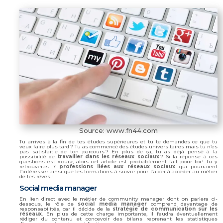
Source: www.fn44.com
Tu arrives à la fin de tes études supérieures et tu te demandes ce que tu
veux faire plus tard ? Tu as commencé des études universitaires mais tu n’es
pas satisfait·e de ton parcours ? En plus de ça, tu as déjà pensé à la
possibilité de
travailler dans les
réseaux sociaux
? Si la réponse à ces
questions est « oui », alors cet article est probablement fait pour toi ! Tu y
retrouveras 7
professions liées aux réseaux sociaux
qui pourraient
t’intéresser ainsi que les formations à suivre pour t’aider à accéder au métier
de tes rêves !
Social media manager
En lien direct avec le métier de community manager dont on parlera ci-
dessous, le rôle de
social media manager
comprend davantage de
responsabilités, car il décide de la
stratégie de communication sur les
réseaux
. En plus de cette charge importante, il faudra éventuellement
rédiger du contenu et concevoir des bilans reprenant les statistiques