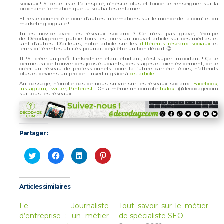
sociaux ! Si cette liste t’a inspiré, n’hésite plus et fonce te renseigner sur la
prochaine formation que tu souhaites entamer !
Et reste connecté·e pour d’autres informations sur le monde de la com’ et du
marketing digitale !
Tu es novice avec les réseaux sociaux ? Ce n’est pas grave, l’équipe
de Décodagecom publie tous les jours un nouvel article sur ces médias et
tant d’autres. D’ailleurs, notre article sur les
différents réseaux sociaux
et
leurs différentes utilités pourrait déjà être un bon départ 😉
TIPS : créer un profil LinkedIn en étant étudiant, c’est super important ! Ça te
permettra de trouver des jobs étudiants, des stages et bien évidement, de te
créer un réseau de professionnels pour ta future carrière. Alors, n’attends
plus et deviens un pro de LinkedIn grâce à
cet article
.
Au passage, n’oublie pas de nous suivre sur les réseaux sociaux :
Facebook
,
Instagram
,
Twitter
,
Pinterest
… On a même un compte
TikTok
! @decodagecom
sur tous les réseaux !
Partager :
Cliquez
Cliquez
Cliquez
Cliquez
pour
pour
pour
pour
partager
partager
partager
partager
sur
sur
sur
sur
Twitter(ouvre
Facebook(ouvre
LinkedIn(ouvre
Pinterest(ouvre
dans
dans
dans
dans
Articles similaires
une
une
une
une
nouvelle
nouvelle
nouvelle
nouvelle
fenêtre)
fenêtre)
fenêtre)
fenêtre)
Le Journaliste
Tout savoir sur le métier
d’entreprise : un métier
de spécialiste SEO