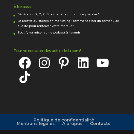
À lire aussi
Génération X, Y, Z : 3 portraits pour tout comprendre !
La recette du succès en marketing : comment créer du contenu de
qualité pour renforcer votre marque?
Spotify va miser sur le podcast à l'avenir
Pour ne rien rater des actus de la com’!
Facebook
Instagram
Pinterest
LinkedIn
YouTube
TikTok
Politique de confidentialité
Mentions légales
A propos
Contacts