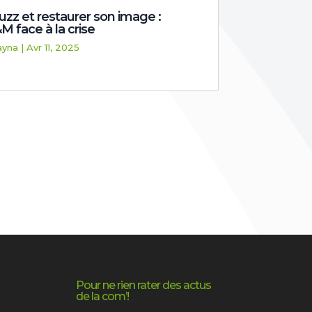
uzz et restaurer son image :
M face à la crise
ayna
|
Avr 11, 2025
Pour ne rien rater des actus
de la com’!