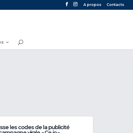
A propos
Contacts
es
se les codes de la publicité
 campagne virale « Ce io »