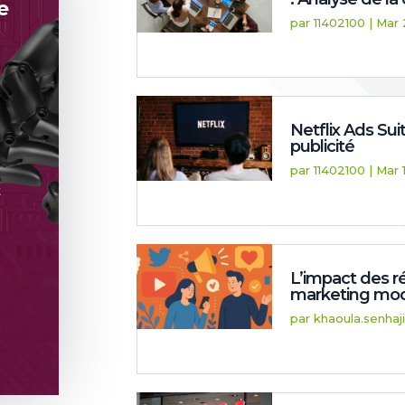
e
par
11402100
|
Mar 
Netflix Ads Suit
publicité
par
11402100
|
Mar 
t
e
L’impact des r
marketing mo
par
khaoula.senhaji