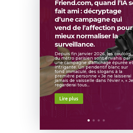
Friend.com, quand l’IA s
fait ami : décryptage
d’une campagne qui
vend de l’affection pour
mieux normaliser la
surveillance.
Depuis fin janvier 2026, les couloirs
du métro parisien sont envahis par
une campagne d'affichage épurée e
intrigante. Un pendentif blanc sur
fond immaculé, des slogans à la
première personne « Je ne laisserai
jamais de vaisselle dans l'évier », « J
regarderai tous...
Lire plus