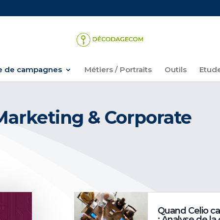
 de campagnes
Métiers / Portraits
Outils
Etud
arketing & Corporate
Quand Celio cas
: Analyse de la