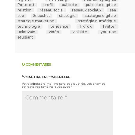
Pinterest
profil
publicité
publicité digitale
relation
réseau social
réseaux sociaux
sea
seo
Snapchat
stratégie
stratégie digitale
stratégie marketing
stratégie numérique
technologie
tendance
TikTok
Twitter
uclouvain
vidéo
visibilité
youtube
étudiant
0 commentaires
Soumettre un commentaire
Votre adresse e-mail ne sera pas publiée.
Les champs
obligatoires sont indiqués avec
*