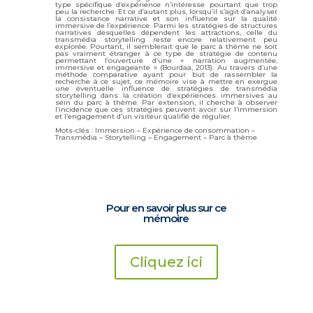
type spécifique d’expérience n’intéresse pourtant que trop
peu la recherche. Et ce d’autant plus, lorsqu’il s’agit d’analyser
la consistance narrative et son influence sur la qualité
immersive de l’expérience. Parmi les stratégies de structures
narratives desquelles dépendent les attractions, celle du
transmédia storytelling reste encore relativement peu
explorée. Pourtant, il semblerait que le parc à thème ne soit
pas vraiment étranger à ce type de stratégie de contenu
permettant l’ouverture d’une « narration augmentée,
immersive et engageante » (Bourdaa, 2013). Au travers d’une
méthode comparative ayant pour but de rassembler la
recherche à ce sujet, ce mémoire vise à mettre en exergue
une éventuelle influence de stratégies de transmédia
storytelling dans la création d’expériences immersives au
sein du parc à thème. Par extension, il cherche à observer
l’incidence que ces stratégies peuvent avoir sur l’immersion
et l’engagement d’un visiteur qualifié de régulier.
Mots-clés : Immersion – Expérience de consommation –
Transmédia – Storytelling – Engagement – Parc à thème
Pour en savoir plus sur ce
mémoire
Cliquez ici