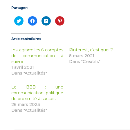
Partager :
Cliquez
Cliquez
Cliquez
Cliquez
pour
pour
pour
pour
partager
partager
partager
partager
sur
sur
sur
sur
Twitter(ouvre
Facebook(ouvre
LinkedIn(ouvre
Pinterest(ouvre
dans
dans
dans
dans
Articles similaires
une
une
une
une
nouvelle
nouvelle
nouvelle
nouvelle
fenêtre)
fenêtre)
fenêtre)
fenêtre)
Instagram: les 6 comptes
Pinterest, c’est quoi ?
de communication à
8 mars 2021
suivre
Dans "Créatifs"
1 avril 2021
Dans "Actualités"
Le BBB : une
communication politique
de proximité à succès
26 mars 2023
Dans "Actualités"