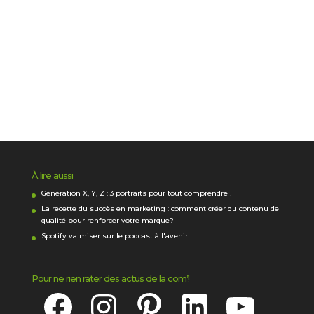
À lire aussi
Génération X, Y, Z : 3 portraits pour tout comprendre !
La recette du succès en marketing : comment créer du contenu de
qualité pour renforcer votre marque?
Spotify va miser sur le podcast à l'avenir
Pour ne rien rater des actus de la com’!
Facebook
Instagram
Pinterest
LinkedIn
YouTube