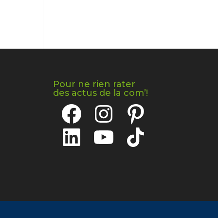
Pour ne rien rater
des actus de la com’!
Facebook
Instagram
Pinterest
LinkedIn
YouTube
TikTok