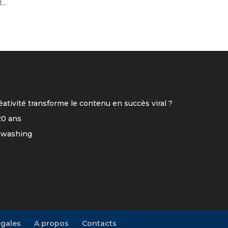
..
tivité transforme le contenu en succès viral ?
20 ans
enwashing
égales
A propos
Contacts