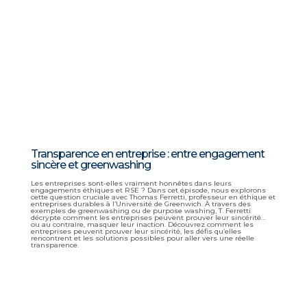
Transparence en entreprise : entre engagement
sincère et greenwashing
Les entreprises sont-elles vraiment honnêtes dans leurs
engagements éthiques et RSE ? Dans cet épisode, nous explorons
cette question cruciale avec Thomas Ferretti, professeur en éthique et
entreprises durables à l’Université de Greenwich. À travers des
exemples de greenwashing ou de purpose washing, T. Ferretti
décrypte comment les entreprises peuvent prouver leur sincérité…
ou au contraire, masquer leur inaction. Découvrez comment les
entreprises peuvent prouver leur sincérité, les défis qu’elles
rencontrent et les solutions possibles pour aller vers une réelle
transparence.