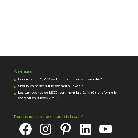
À lire aussi
Génération X, Y, Z : 3 portraits pour tout comprendre !
Spotify va miser sur le podcast à l'avenir
Les campagnes de LEGO : comment la créativité transforme le
contenu en succès viral ?
Pour ne rien rater des actus de la com’!
Facebook
Instagram
Pinterest
LinkedIn
YouTube
TikTok