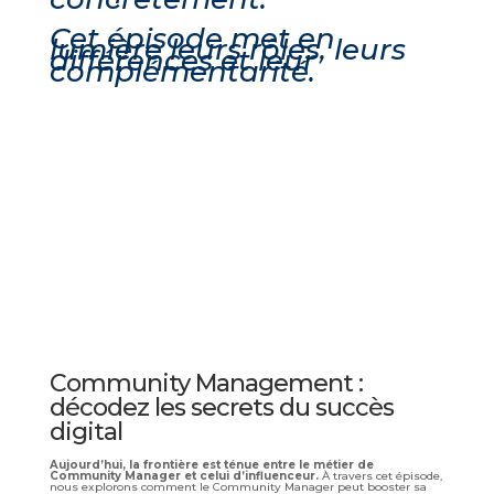
Cet épisode met en
lumière leurs rôles, leurs
différences et leur
complémentarité.
Community Management :
décodez les secrets du succès
digital​
Aujourd’hui, la frontière est ténue entre le métier de
Community Manager et celui d’influenceur.
À travers cet épisode,
nous explorons comment le Community Manager peut booster sa