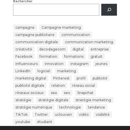
Rechercher
campagne
Campagne marketing
campagne publicitaire
communication
communication digitale
communication marketing
créativité
decodagecom
digital
entreprise
Facebook
formation
formations
gratuit
influenceurs
innovation
instagram
jeunes
LinkedIn
logiciel
marketing
marketing digital
Pinterest
profil
publicité
publicité digitale
relation
réseau social
réseaux sociaux
sea
seo
Snapchat
stratégie
stratégie digitale
stratégie marketing
stratégie numérique
technologie
tendance
TikTok
Twitter
uclouvain
vidéo
visibilité
youtube
étudiant