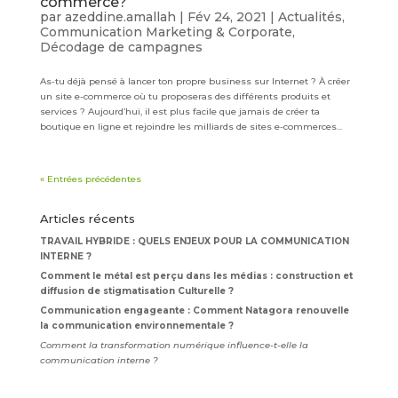
commerce?
par
azeddine.amallah
|
Fév 24, 2021
|
Actualités
,
Communication Marketing & Corporate
,
Décodage de campagnes
As-tu déjà pensé à lancer ton propre business sur Internet ? À créer
un site e-commerce où tu proposeras des différents produits et
services ? Aujourd’hui, il est plus facile que jamais de créer ta
boutique en ligne et rejoindre les milliards de sites e-commerces...
« Entrées précédentes
Articles récents
TRAVAIL HYBRIDE : QUELS ENJEUX POUR LA COMMUNICATION
INTERNE ?
Comment le métal est perçu dans les médias : construction et
diffusion de stigmatisation Culturelle ?
Communication engageante : Comment Natagora renouvelle
la communication environnementale ?
Comment la transformation numérique influence-t-elle la
communication interne ?