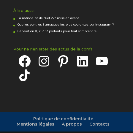
À lire aussi
La nationalité de "Get 27" mise en avant
Quelles sont les 5 arnaques les plus courantes sur Instagram ?
Génération X, Y, Z : 3 portraits pour tout comprendre !
Pour ne rien rater des actus de la com’!
Facebook
Instagram
Pinterest
LinkedIn
YouTube
TikTok
Politique de confidentialité
Mentions légales
A propos
Contacts