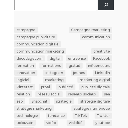
campagne
Campagne marketing
campagne publicitaire
communication
communication digitale
communication marketing
créativité
decodagecom
digital
entreprise
Facebook
formation
formations
gratuit
influenceurs
innovation
instagram
jeunes
LinkedIn
logiciel
marketing
marketing digital
Pinterest
profil
publicité
publicité digitale
relation
réseau social
réseaux sociaux
sea
seo
Snapchat
stratégie
stratégie digitale
stratégie marketing
stratégie numérique
technologie
tendance
TikTok
Twitter
uclouvain
vidéo
visibilité
youtube