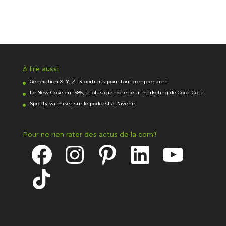
À lire aussi
Génération X, Y, Z : 3 portraits pour tout comprendre !
Le New Coke en 1985, la plus grande erreur marketing de Coca-Cola
Spotify va miser sur le podcast à l'avenir
Pour ne rien rater des actus de la com’!
Facebook
Instagram
Pinterest
LinkedIn
YouTube
TikTok