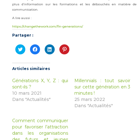
plus d’information sur les formations et les débouchés en matière de
communication.
A lire aussi :
https://changethework.com/fin-generations/
Partager :
Cliquez
Cliquez
Cliquez
Cliquez
pour
pour
pour
pour
partager
partager
partager
partager
sur
sur
sur
sur
Twitter(ouvre
Facebook(ouvre
LinkedIn(ouvre
Pinterest(ouvre
dans
dans
dans
dans
Articles similaires
une
une
une
une
nouvelle
nouvelle
nouvelle
nouvelle
fenêtre)
fenêtre)
fenêtre)
fenêtre)
Générations X, Y, Z : qui
Millennials : tout savoir
sont-ils ?
sur cette génération en 3
10 mars 2021
minutes !
Dans "Actualités"
25 mars 2022
Dans "Actualités"
Comment communiquer
pour favoriser l’attraction
dans les organisations
des futurs et jeunes