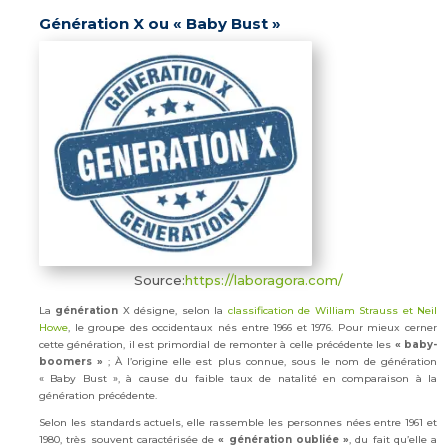
Génération X ou « Baby Bust »
Source:
https://laboragora.com/
La
génération
X désigne, selon la
classification de William Strauss et Neil
Howe
, le groupe des occidentaux nés entre 1966 et 1976. Pour mieux cerner
cette génération, il est primordial de remonter à celle précédente les
« baby-
boomers »
; À l’origine elle est plus connue, sous le nom de génération
« Baby Bust », à cause du faible taux de natalité en comparaison à la
génération précédente.
Selon les standards actuels, elle rassemble les personnes nées entre 1961 et
1980, très souvent caractérisée de
« génération oubliée »
, du fait qu’elle a