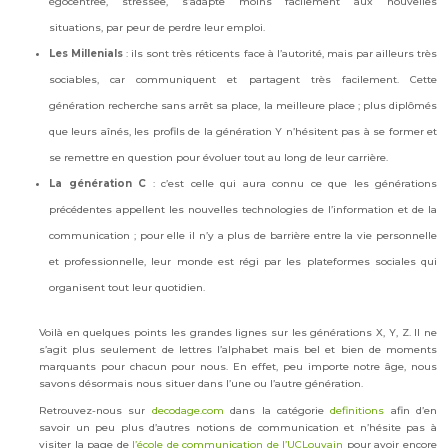
égocentrée, stressée, s’adapte moins facilement aux nouvelles
situations, par peur de perdre leur emploi.
Les Millenials
: ils sont très réticents face à l’autorité, mais par ailleurs très
sociables, car communiquent et partagent très facilement. Cette
génération recherche sans arrêt sa place, la meilleure place ; plus diplômés
que leurs aînés, les profils de la génération Y n’hésitent pas à se former et
se remettre en question pour évoluer tout au long de leur carrière.
La génération C
: c’est celle qui aura connu ce que les générations
précédentes appellent les nouvelles technologies de l’information et de la
communication ; pour elle il n’y a plus de barrière entre la vie personnelle
et professionnelle, leur monde est régi par les plateformes sociales qui
organisent tout leur quotidien.
Voilà en quelques points les grandes lignes sur les générations X, Y, Z. Il ne
s’agit plus seulement de lettres l’alphabet mais bel et bien de moments
marquants pour chacun pour nous. En effet, peu importe notre âge, nous
savons désormais nous situer dans l’une ou l’autre génération.
Retrouvez-nous sur
decodage.com
dans la catégorie
definitions
afin d’en
savoir un peu plus d’autres notions de communication et n’hésite pas à
visiter la page de
l’école de communication de l’UCLouvain
pour avoir encore