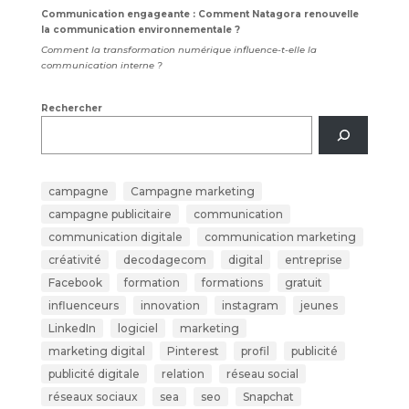
Communication engageante : Comment Natagora renouvelle
la communication environnementale ?
Comment la transformation numérique influence-t-elle la
communication interne ?
Rechercher
campagne
Campagne marketing
campagne publicitaire
communication
communication digitale
communication marketing
créativité
decodagecom
digital
entreprise
Facebook
formation
formations
gratuit
influenceurs
innovation
instagram
jeunes
LinkedIn
logiciel
marketing
marketing digital
Pinterest
profil
publicité
publicité digitale
relation
réseau social
réseaux sociaux
sea
seo
Snapchat