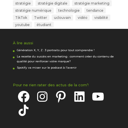
stratégie
stratégie digitale
stratégie marketing
stratégie numérique
technologie
tendance
TikTok
Twitter
uclouvain
vidéo
visibilité
youtube
étudiant
À lire aussi
Génération X, Y, Z : 3 portraits pour tout comprendre !
La recette du succès en marketing : comment créer du contenu de
qualité pour renforcer votre marque?
Spotify va miser sur le podcast à l'avenir
Pour ne rien rater des actus de la com’!
Facebook
Instagram
Pinterest
LinkedIn
YouTube
TikTok