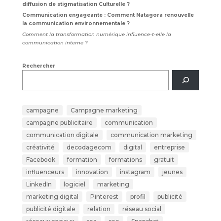
diffusion de stigmatisation Culturelle ?
Communication engageante : Comment Natagora renouvelle
la communication environnementale ?
Comment la transformation numérique influence-t-elle la
communication interne ?
Rechercher
campagne
Campagne marketing
campagne publicitaire
communication
communication digitale
communication marketing
créativité
decodagecom
digital
entreprise
Facebook
formation
formations
gratuit
influenceurs
innovation
instagram
jeunes
LinkedIn
logiciel
marketing
marketing digital
Pinterest
profil
publicité
publicité digitale
relation
réseau social