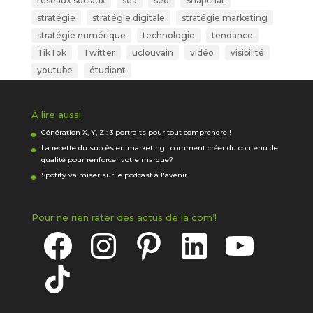
réseaux sociaux
sea
seo
Snapchat
stratégie
stratégie digitale
stratégie marketing
stratégie numérique
technologie
tendance
TikTok
Twitter
uclouvain
vidéo
visibilité
youtube
étudiant
À lire aussi
Génération X, Y, Z : 3 portraits pour tout comprendre !
La recette du succès en marketing : comment créer du contenu de
qualité pour renforcer votre marque?
Spotify va miser sur le podcast à l'avenir
Pour ne rien rater des actus de la com’!
Facebook
Instagram
Pinterest
LinkedIn
YouTube
TikTok