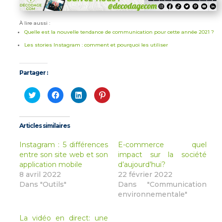
À lire aussi :
Quelle est la nouvelle tendance de communication pour cette année 2021 ?
Les stories Instagram : comment et pourquoi les utiliser
Partager :
Cliquez
Cliquez
Cliquez
Cliquez
pour
pour
pour
pour
partager
partager
partager
partager
sur
sur
sur
sur
Twitter(ouvre
Facebook(ouvre
LinkedIn(ouvre
Pinterest(ouvre
dans
dans
dans
dans
Articles similaires
une
une
une
une
nouvelle
nouvelle
nouvelle
nouvelle
fenêtre)
fenêtre)
fenêtre)
fenêtre)
Instagram : 5 différences
E-commerce quel
entre son site web et son
impact sur la société
application mobile
d’aujourd’hui?
8 avril 2022
22 février 2022
Dans "Outils"
Dans "Communication
environnementale"
La vidéo en direct: une