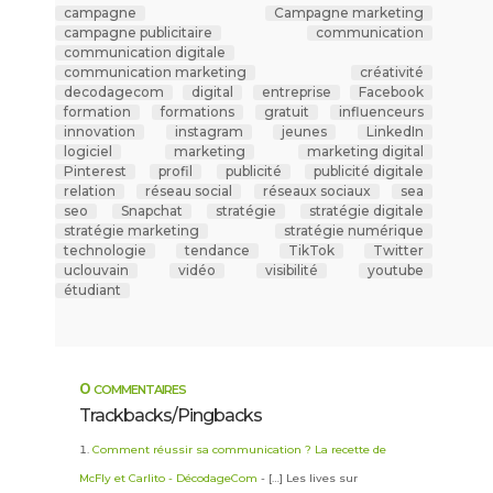
campagne
Campagne marketing
campagne publicitaire
communication
communication digitale
communication marketing
créativité
decodagecom
digital
entreprise
Facebook
formation
formations
gratuit
influenceurs
innovation
instagram
jeunes
LinkedIn
logiciel
marketing
marketing digital
Pinterest
profil
publicité
publicité digitale
relation
réseau social
réseaux sociaux
sea
seo
Snapchat
stratégie
stratégie digitale
stratégie marketing
stratégie numérique
technologie
tendance
TikTok
Twitter
uclouvain
vidéo
visibilité
youtube
étudiant
0 commentaires
Trackbacks/Pingbacks
Comment réussir sa communication ? La recette de
McFly et Carlito - DécodageCom
- […] Les lives sur