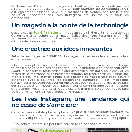
A l’heure ou l’économie du pays est bouleversé par la pandémie, les
différents commerces doivent repenser
leur manière de communiquer.
Il
est également essentiel que leur méthodes de ventes soit revue.
C’est
pourquoi, l’apparition des lives Instagram est un réel plus pour les
entreprises.
Un magasin à la pointe de la technologie
C’est le cas de
Joy & Paillettes
un magasin de
prêt-à-porter
situé à Genval.
Ce temple à la pointe de la mode réalise des
lives Instagram
afin de
présenter et vendre ces articles. Les lives représentent la possibilité de
diffuser du contenu en direct.
Une créatrice aux idées innovantes
Julie Deprez, la jeune
créatrice
du magasin nous raconte comment elle a
eu cette idée :
« Notre concept se base sur la proximité avec le client. La collection change
toutes les deux semaines et c’est ce qui nous différencie de nos concurrents.
Avant la pandémie, nous organisions des défilés, cocktails pour écouler les
restes de la marchandise et présenter certains nouveaux articles. C’était une
manière pour moi et mon équipe d’être proche de nos clientes et de pouvoir
échanger avec elles. Avec les restrictions sanitaires, il est impossible
d’organiser à nouveau ces événements. C’est pour cela que j’ai décidé de faire
des lives. C’est un moyen pour rassembler la communauté Joy & Paillettes
et présenter nos différents articles. C’est une manière 2.0 qui permet de faire
perdurer le lien entre mes clientes et le magasin ».
Les lives Instagram, une tendance qui
ne cesse de s’améliorer
Cette tendance est de plus en plus en
vogue sur les réseaux sociaux
. De
nombreux concurrents commencent également à utiliser cette méthode. Le
monde du
digital
est de plus en plus convoité et
ne
doit plus
être
négliger
.
Et toi, cela te tenterai un petit live pour faire de bonnes affaires ?