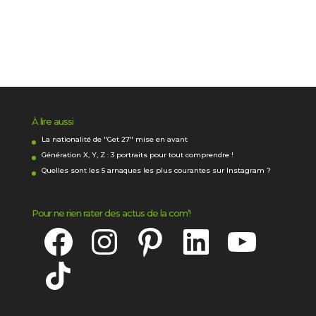
À lire aussi
La nationalité de "Get 27" mise en avant
Génération X, Y, Z : 3 portraits pour tout comprendre !
Quelles sont les 5 arnaques les plus courantes sur Instagram ?
Pour ne rien rater des actus de la com’!
Facebook
Instagram
Pinterest
LinkedIn
YouTube
TikTok