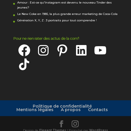
Amour : Est-ce qu'Instagram est devenu le nouveau Tinder des
jeunes?
Le New Coke en 1985, la plus grande erreur marketing de Coca-Cola
Génération X, Y, Z : 3 portraits pour tout comprendre !
Pour ne rien rater des actus de la com’!
Facebook
Instagram
Pinterest
LinkedIn
YouTube
TikTok
Politique de confidentialité
Mentions légales
A propos
Contacts
Design de
Elegant Themes
| Propulsé par
WordPress