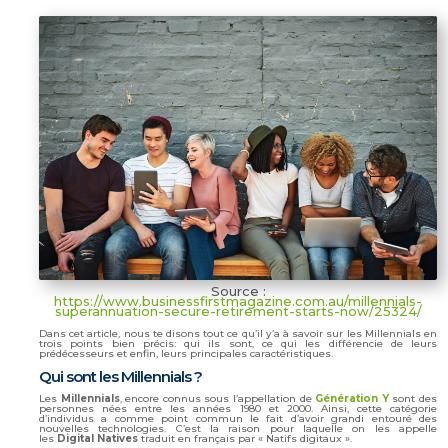
Source :
https://www.businessfirstmagazine.com.au/millennials-
superannuation-secure-retirement-starts-now/25324/
Dans cet article, nous te disons tout ce qu’il y’a à savoir sur les Millennials en
trois points bien précis: qui ils sont, ce qui les différencie de leurs
prédécesseurs et enfin, leurs principales caractéristiques.
Qui sont les Millennials ?
Les
Millennials
, encore connus sous l’appellation de
Génération Y
sont des
personnes nées entre les années 1980 et 2000. Ainsi, cette catégorie
d’individus a comme point commun le fait d’avoir grandi entouré des
nouvelles technologies. C’est la raison pour laquelle on les appelle
les
Digital Natives
traduit en français par « Natifs digitaux ».