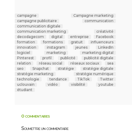
campagne
Campagne marketing
campagne publicitaire
communication
communication digitale
communication marketing
créativité
decodagecom
digital
entreprise
Facebook
formation
formations
gratuit
influenceurs
innovation
instagram
jeunes
LinkedIn
logiciel
marketing
marketing digital
Pinterest
profil
publicité
publicité digitale
relation
réseau social
réseaux sociaux
sea
seo
Snapchat
stratégie
stratégie digitale
stratégie marketing
stratégie numérique
technologie
tendance
TikTok
Twitter
uclouvain
vidéo
visibilité
youtube
étudiant
0 commentaires
Soumettre un commentaire