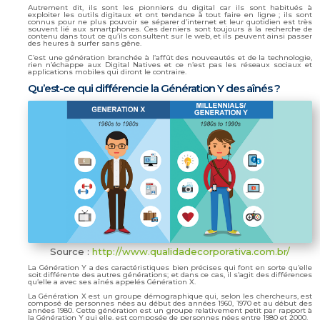
Autrement dit, ils sont les pionniers du digital car ils sont habitués à
exploiter les outils digitaux et ont tendance à tout faire en ligne ; ils sont
connus pour ne plus pouvoir se séparer d’internet et leur quotidien est très
souvent lié aux smartphones. Ces derniers sont toujours à la recherche de
contenu dans tout ce qu’ils consultent sur le web, et ils peuvent ainsi passer
des heures à surfer sans gêne.
C’est une génération branchée à l’affût des nouveautés et de la technologie,
rien n’échappe aux Digital Natives et ce n’est pas les réseaux sociaux et
applications mobiles qui diront le contraire.
Qu’est-ce qui différencie la Génération Y des aînés ?
Source :
http://www.qualidadecorporativa.com.br/
La Génération Y a des caractéristiques bien précises qui font en sorte qu’elle
soit différente des autres générations; et dans ce cas, il s’agit des différences
qu’elle a avec ses aînés appelés Génération X.
La Génération X est un groupe démographique qui, selon les chercheurs, est
composé de personnes nées au début des années 1960, 1970 et au début des
années 1980. Cette génération est un groupe relativement petit par rapport à
la Génération Y qui elle, est composée de personnes nées entre 1980 et 2000.