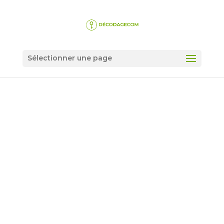
Sélectionner une page
MILLENNIALS : TOUT
SAVOIR SUR CETTE
GÉNÉRATION EN 3
MINUTES !
par
andrea.ondouatony
|
Mar 25, 2022