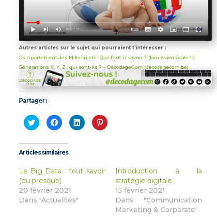
Autres articles sur le sujet qui pourraient t’intéresser :
Comportement des Millennials : Que faut-il savoir ? (lamissionlocale.fr)
Générations X, Y, Z : qui sont-ils ? – DécodageCom (decodagecom.be)
Partager :
Cliquez
Cliquez
Cliquez
Cliquez
pour
pour
pour
pour
partager
partager
partager
partager
sur
sur
sur
sur
Twitter(ouvre
Facebook(ouvre
LinkedIn(ouvre
Pinterest(ouvre
dans
dans
dans
dans
Articles similaires
une
une
une
une
nouvelle
nouvelle
nouvelle
nouvelle
fenêtre)
fenêtre)
fenêtre)
fenêtre)
Le Big Data : tout savoir
Introduction à la
(ou presque)
stratégie digitale
20 février 2021
15 février 2021
Dans "Actualités"
Dans "Communication
Marketing & Corporate"