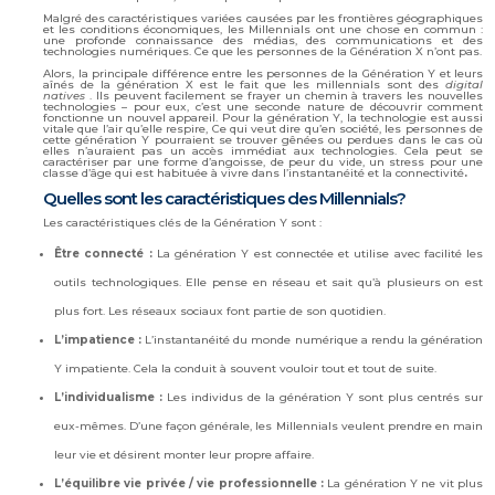
Malgré des caractéristiques variées causées par les frontières géographiques
et les conditions économiques, les Millennials ont une chose en commun :
une profonde connaissance des médias, des communications et des
technologies numériques. Ce que les personnes de la Génération X n’ont pas.
Alors, la principale différence entre les personnes de la Génération Y et leurs
aînés de la génération X est le fait que les millennials sont des
digital
natives
. Ils peuvent facilement se frayer un chemin à travers les nouvelles
technologies – pour eux, c’est une seconde nature de découvrir comment
fonctionne un nouvel appareil. Pour la génération Y, la technologie est aussi
vitale que l’air qu’elle respire, Ce qui veut dire qu’en société, les personnes de
cette génération Y pourraient se trouver gênées ou perdues dans le cas où
elles n’auraient pas un accès immédiat aux technologies. Cela peut se
caractériser par une forme d’angoisse, de peur du vide, un stress pour une
classe d’âge qui est habituée à vivre dans l’instantanéité et la connectivité
.
Quelles sont les caractéristiques des Millennials?
Les caractéristiques clés de la Génération Y sont :
Être connecté :
La génération Y est connectée et utilise avec facilité les
outils technologiques. Elle pense en réseau et sait qu’à plusieurs on est
plus fort. Les réseaux sociaux font partie de son quotidien.
L’impatience :
L’instantanéité du monde numérique a rendu la génération
Y impatiente. Cela la conduit à souvent vouloir tout et tout de suite.
L’individualisme :
Les individus de la génération Y sont plus centrés sur
eux-mêmes. D’une façon générale, les Millennials veulent prendre en main
leur vie et désirent monter leur propre affaire.
L’équilibre vie privée / vie professionnelle :
La génération Y ne vit plus