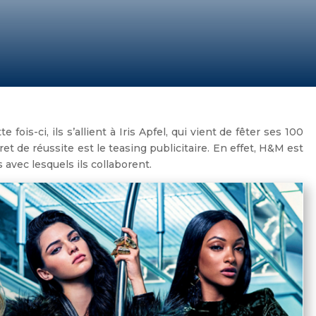
tte fois-ci, ils s’allient à Iris Apfel, qui vient de fêter ses 100
et de réussite est le teasing publicitaire. En effet, H&M est
avec lesquels ils collaborent.