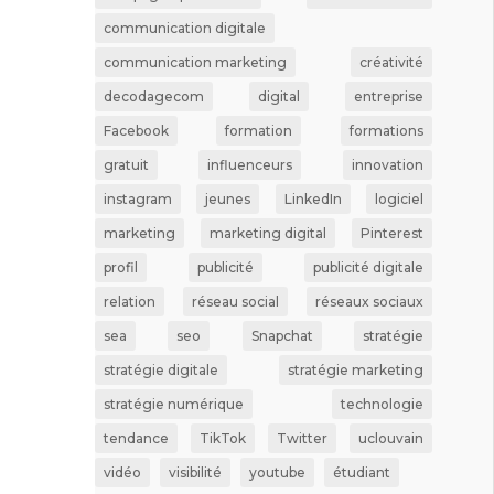
communication digitale
communication marketing
créativité
decodagecom
digital
entreprise
Facebook
formation
formations
gratuit
influenceurs
innovation
instagram
jeunes
LinkedIn
logiciel
marketing
marketing digital
Pinterest
profil
publicité
publicité digitale
relation
réseau social
réseaux sociaux
sea
seo
Snapchat
stratégie
stratégie digitale
stratégie marketing
stratégie numérique
technologie
tendance
TikTok
Twitter
uclouvain
vidéo
visibilité
youtube
étudiant