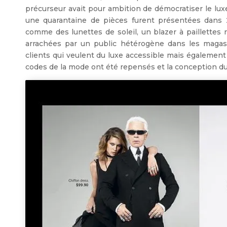
précurseur avait pour ambition de démocratiser le luxe
une quarantaine de pièces furent présentées dans 
comme des lunettes de soleil, un blazer à paillette
arrachées par un public hétérogène dans les magasin
clients qui veulent du luxe accessible mais également le
codes de la mode ont été repensés et la conception du l