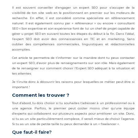
Il est souvent conseiller d’engager un expert SEO pour s’occuper de la
visibilité de ton site web en le positionnant en premier sur les moteurs de
recherche. En effet, il est considéré comme spécialiste en référencement
naturel. Il est également connu par « référenceur » ou encore « consultant
SEO ».Son expertise et son expérience font de lui un chef de projet capable de
gérer u projet SEO en suivant toutes les étapes du début à la fin. Dans l’idéal,
l’expert SEO doit avoir des connaissances en TIC et en marketing. Sans
oublier des compétences commerciales, linguistiques et rédactionnelles
accomplies.
Cet article te permettra de t’informer sur la manière dont tu peux contacter
un expert SEO, d’avoir plus de renseignements sur son rôle. Mais également
de te renseigner sur comment choisir l’Expert SEO adéquat à ta situation et
tes attentes.
Je t’invite donc à découvrir les raisons pour lesquelles ce métier peut être si
important !
Comment les trouver ?
Tout d’abord, tu dois choisir si tu souhaites t’adresser à un professionnel ou à
une agence. Parfois, le premier peut coûter moins cher qu’une équipe
d’experts qui collaborent sur plusieurs aspects pour améliorer un site. Donc,
si tu as un site particulièrement complexe, il serait mieux de choisir l’agence.
Si tu as un site de petite taille tu peux demander à un « freelancer ».
Que faut-il faire?