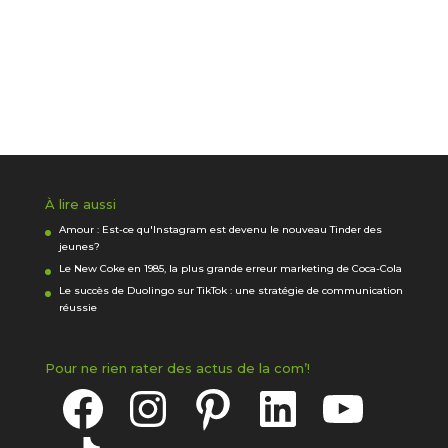
À lire aussi
Amour : Est-ce qu'Instagram est devenu le nouveau Tinder des
jeunes?
Le New Coke en 1985, la plus grande erreur marketing de Coca-Cola
Le succès de Duolingo sur TikTok : une stratégie de communication
réussie
Pour ne rien rater des actus de la com’!
Facebook
Instagram
Pinterest
LinkedIn
YouTube
TikTok