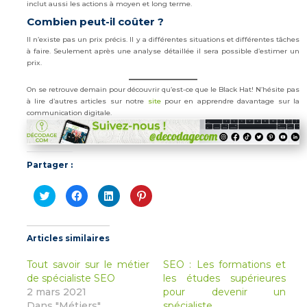
inclut aussi les actions à moyen et long terme.
Combien peut-il coûter ?
Il n’existe pas un prix précis. Il y a différentes situations et différentes tâches
à faire. Seulement après une analyse détaillée il sera possible d’estimer un
prix.
On se retrouve demain pour découvrir qu’est-ce que le Black Hat! N’hésite pas
à lire d’autres articles sur notre
site
pour en apprendre davantage sur la
communication digitale.
Partager :
Cliquez
Cliquez
Cliquez
Cliquez
pour
pour
pour
pour
partager
partager
partager
partager
sur
sur
sur
sur
Twitter(ouvre
Facebook(ouvre
LinkedIn(ouvre
Pinterest(ouvre
dans
dans
dans
dans
Articles similaires
une
une
une
une
nouvelle
nouvelle
nouvelle
nouvelle
fenêtre)
fenêtre)
fenêtre)
fenêtre)
Tout savoir sur le métier
SEO : Les formations et
de spécialiste SEO
les études supérieures
2 mars 2021
pour devenir un
Dans "Métiers"
spécialiste