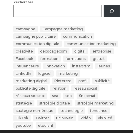
Rechercher
campagne
Campagne marketing
campagne publicitaire
communication
communication digitale
communication marketing
créativité
decodagecom
digital
entreprise
Facebook
formation
formations
gratuit
influenceurs
innovation
instagram
jeunes
LinkedIn
logiciel
marketing
marketing digital
Pinterest
profil
publicité
publicité digitale
relation
réseau social
réseaux sociaux
sea
seo
Snapchat
stratégie
stratégie digitale
stratégie marketing
stratégie numérique
technologie
tendance
TikTok
Twitter
uclouvain
vidéo
visibilité
youtube
étudiant