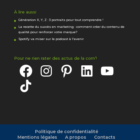
À lire aussi
Génération X, Y, Z : 3 portraits pour tout comprendre !
La recette du succès en marketing : comment créer du contenu de
qualité pour renforcer votre marque?
Spotify va miser sur le podcast à l'avenir
Pour ne rien rater des actus de la com’!
Facebook
Instagram
Pinterest
LinkedIn
YouTube
TikTok
Politique de confidentialité
Mentions légales
A propos
Contacts