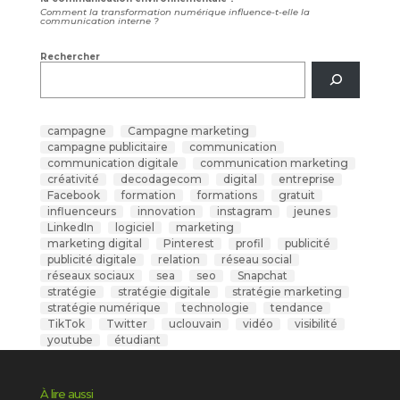
Comment la transformation numérique influence-t-elle la
communication interne ?
Rechercher
campagne
Campagne marketing
campagne publicitaire
communication
communication digitale
communication marketing
créativité
decodagecom
digital
entreprise
Facebook
formation
formations
gratuit
influenceurs
innovation
instagram
jeunes
LinkedIn
logiciel
marketing
marketing digital
Pinterest
profil
publicité
publicité digitale
relation
réseau social
réseaux sociaux
sea
seo
Snapchat
stratégie
stratégie digitale
stratégie marketing
stratégie numérique
technologie
tendance
TikTok
Twitter
uclouvain
vidéo
visibilité
youtube
étudiant
À lire aussi