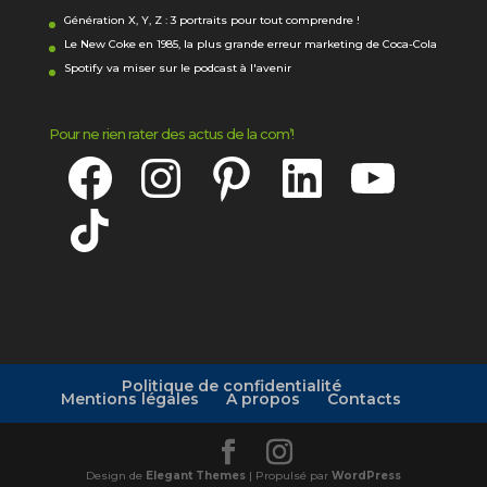
Génération X, Y, Z : 3 portraits pour tout comprendre !
Le New Coke en 1985, la plus grande erreur marketing de Coca-Cola
Spotify va miser sur le podcast à l'avenir
Pour ne rien rater des actus de la com’!
Facebook
Instagram
Pinterest
LinkedIn
YouTube
TikTok
Politique de confidentialité
Mentions légales
A propos
Contacts
Design de
Elegant Themes
| Propulsé par
WordPress