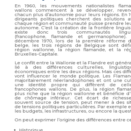
En 1960, les mouvements nationalistes flam
wallons commencent à se développer, reven
chacun plus d’autonomie pour leurs régions. En 1
dirigeants politiques cherchent des solutions a
chaque région et communauté puisse prendre leu
autonome. C’est la création de la frontière linguist
existe donc trois communautés linguis
(francophone, flamande et germanophone).
décembre 1970, lors de la première réforme de
belge, les trois régions de Belgique sont défin
région wallonne, la région flamande, et la ré
Bruxelles-Capitale.
Le conflit entre la Wallonie et la Flandre est géné
lié à des différences culturelles, linguisti
économiques entre les deux régions. Mais ces dif
vont influencer le monde politique. Les Flaman
majoritairement néerlandophones et ont une cul
une identité propre qui diffèrent de cel
francophones wallons. De plus, la région flama
plus riche que la région wallonne et bénéficie d
de chômage inférieur. Cet écart de richesse
souvent source de tension, peut mener à des sit
de tensions politiques particulières. Par exemple
les budgets, les infrastructures, ou encore la quest
On peut exprimer l’origine des différences entre ces
Historique