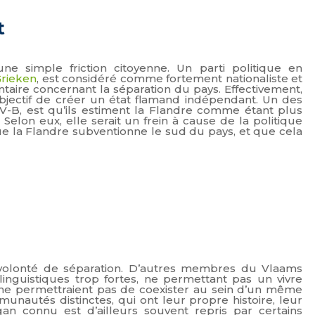
t
ne simple friction citoyenne. Un parti politique en
rieken
, est considéré comme fortement nationaliste et
aire concernant la séparation du pays. Effectivement,
bjectif de créer un état flamand indépendant. Un des
V-B, est qu’ils estiment la Flandre comme étant plus
lon eux, elle serait un frein à cause de la politique
que la Flandre subventionne le sud du pays, et que cela
e volonté de séparation. D’autres membres du Vlaams
inguistiques trop fortes, ne permettant pas un vivre
 ne permettraient pas de coexister au sein d’un même
unautés distinctes, qui ont leur propre histoire, leur
an connu est d’ailleurs souvent repris par certains