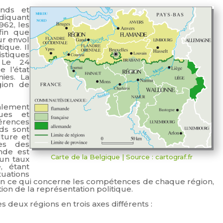
ands et
diquant
962, les
fin que
r envol
ique. Il
tiques
 Le 24
 l’état
ies. La
gion de
ralement
ques et
férences
ds sont
ture et
les des
nde est
Carte de la Belgique | Source : cartograf.fr
’un taux
, étant
uations
 en ce qui concerne les compétences de chaque région,
ion de la représentation politique.
 deux régions en trois axes différents :