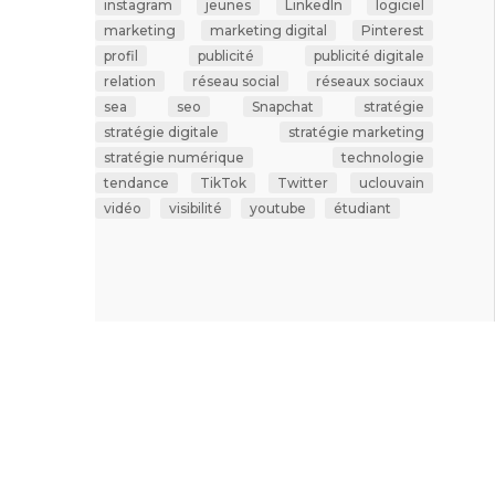
instagram
jeunes
LinkedIn
logiciel
marketing
marketing digital
Pinterest
profil
publicité
publicité digitale
relation
réseau social
réseaux sociaux
sea
seo
Snapchat
stratégie
stratégie digitale
stratégie marketing
stratégie numérique
technologie
tendance
TikTok
Twitter
uclouvain
vidéo
visibilité
youtube
étudiant