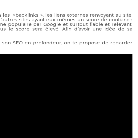
 les »backlinks », les liens externes renvoyant au site.
’autres sites ayant eux-mêmes un score de confiance
 populaire par Google et surtout fiable et relevant.
us le score sera élevé. Afin d’avoir une idée de sa
.
 son SEO en profondeur, on te propose de regarder