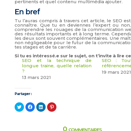
pertinents et quel contenu multimédia ajouter.
En bref
Tu l’auras compris à travers cet article, le SEO
connaître. Que tu en deviennes l’expert ou non,
comprendre les rouages de la communication web. B
des résultats importants et à long terme. Cependant
les deux sont souvent complémentaires. Une maîtr
non négligeable pour le futur de la communication
tes stages et de ta carrière.
Si tu es intéressé.e sur le sujet, on t’invite à lire
SEO et la technique de
SEO : Tout
longue traine, quelle relation
référenceme
?
19 mars 202
13 mars 2021
Partager :
Cliquez
Cliquez
Cliquez
Cliquez
pour
pour
pour
pour
partager
partager
partager
partager
sur
sur
sur
sur
Twitter(ouvre
Facebook(ouvre
LinkedIn(ouvre
Pinterest(ouvre
dans
dans
dans
dans
une
une
une
une
0 commentaires
nouvelle
nouvelle
nouvelle
nouvelle