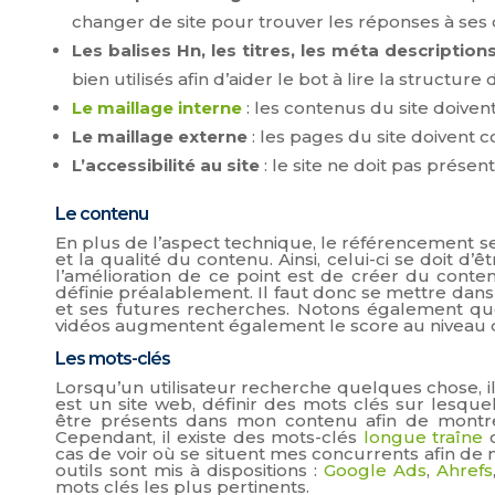
changer de site pour trouver les réponses à ses
Les balises Hn, les titres, les méta description
bien utilisés afin d’aider le bot à lire la structure
Le maillage interne
: les contenus du site doiven
Le maillage externe
: les pages du site doivent co
L’accessibilité au site
: le site ne doit pas prése
Le contenu
En plus de l’aspect technique, le référencement s
et la qualité du contenu. Ainsi, celui-ci se doit 
l’amélioration de ce point est de créer du conte
définie préalablement. Il faut donc se mettre dans 
et ses futures recherches. Notons également qu
vidéos augmentent également le score au niveau 
Les mots-clés
Lorsqu’un utilisateur recherche quelques chose, il l
est un site web, définir des mots clés sur lesque
être présents dans mon contenu afin de montre
Cependant, il existe des mots-clés
longue traîne
o
cas de voir où se situent mes concurrents afin de m
outils sont mis à dispositions :
Google Ads
,
Ahrefs
mots clés les plus pertinents.