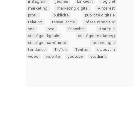
instagram
jeunes
LinkedIn
logiciel
marketing
marketing digital
Pinterest
profil
publicité
publicité digitale
relation
réseau social
réseaux sociaux
sea
seo
Snapchat
stratégie
stratégie digitale
stratégie marketing
stratégie numérique
technologie
tendance
TikTok
Twitter
uclouvain
vidéo
visibilité
youtube
étudiant