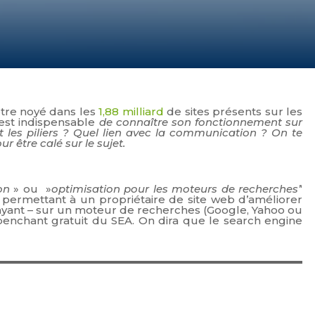
être noyé dans les
1,88 milliard
de sites présents sur les
est indispensable
de connaître son fonctionnement sur
nt les piliers ? Quel lien avec la communication ? On te
r être calé sur le sujet.
on
» ou »
optimisation pour les moteurs de recherches’
‘
s permettant à un propriétaire de site web d’améliorer
ayant – sur un moteur de recherches (Google, Yahoo ou
penchant gratuit du SEA. On dira que le search engine