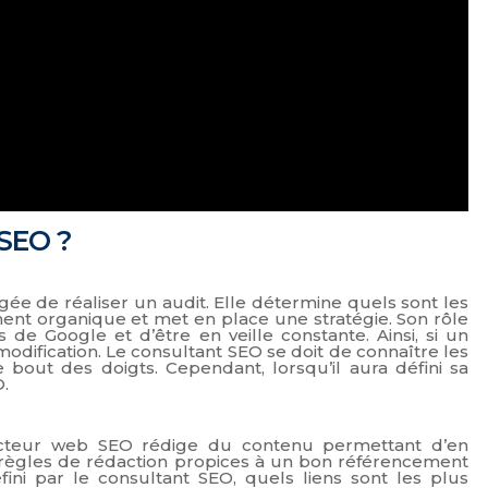
 SEO ?
gée de réaliser un audit. Elle détermine quels sont les
nt organique et met en place une stratégie. Son rôle
 de Google et d’être en veille constante. Ainsi, si un
modification. Le consultant SEO se doit de connaître les
bout des doigts. Cependant, lorsqu’il aura défini sa
O.
dacteur web SEO rédige du contenu permettant d’en
s règles de rédaction propices à un bon référencement
i par le consultant SEO, quels liens sont les plus