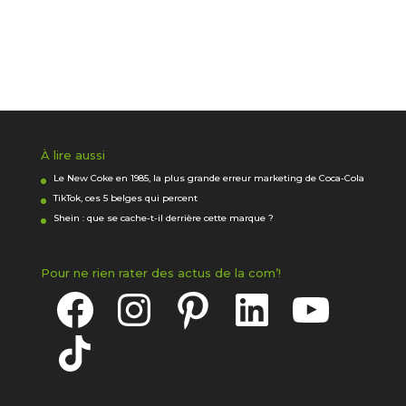
À lire aussi
Le New Coke en 1985, la plus grande erreur marketing de Coca-Cola
TikTok, ces 5 belges qui percent
Shein : que se cache-t-il derrière cette marque ?
Pour ne rien rater des actus de la com’!
Facebook
Instagram
Pinterest
LinkedIn
YouTube
TikTok