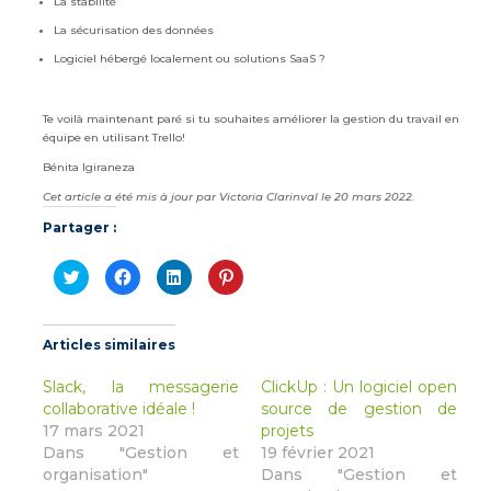
La stabilité
La sécurisation des données
Logiciel hébergé localement ou solutions SaaS ?
Te voilà maintenant paré si tu souhaites améliorer la gestion du travail en
équipe en utilisant Trello!
Bénita Igiraneza
Cet article a été mis à jour par Victoria Clarinval le 20 mars 2022.
Partager :
Cliquez
Cliquez
Cliquez
Cliquez
pour
pour
pour
pour
partager
partager
partager
partager
sur
sur
sur
sur
Twitter(ouvre
Facebook(ouvre
LinkedIn(ouvre
Pinterest(ouvre
dans
dans
dans
dans
Articles similaires
une
une
une
une
nouvelle
nouvelle
nouvelle
nouvelle
fenêtre)
fenêtre)
fenêtre)
fenêtre)
Slack, la messagerie
ClickUp : Un logiciel open
collaborative idéale !
source de gestion de
17 mars 2021
projets
Dans "Gestion et
19 février 2021
organisation"
Dans "Gestion et