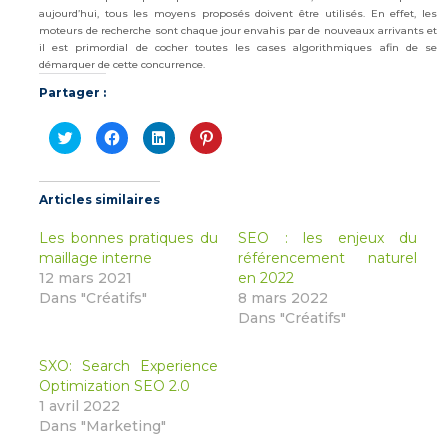
aujourd’hui, tous les moyens proposés doivent être utilisés. En effet, les
moteurs de recherche sont chaque jour envahis par de nouveaux arrivants et
il est primordial de cocher toutes les cases algorithmiques afin de se
démarquer de cette concurrence.
Partager :
Cliquez
Cliquez
Cliquez
Cliquez
pour
pour
pour
pour
partager
partager
partager
partager
sur
sur
sur
sur
Twitter(ouvre
Facebook(ouvre
LinkedIn(ouvre
Pinterest(ouvre
dans
dans
dans
dans
Articles similaires
une
une
une
une
nouvelle
nouvelle
nouvelle
nouvelle
fenêtre)
fenêtre)
fenêtre)
fenêtre)
Les bonnes pratiques du
SEO : les enjeux du
maillage interne
référencement naturel
12 mars 2021
en 2022
Dans "Créatifs"
8 mars 2022
Dans "Créatifs"
SXO: Search Experience
Optimization SEO 2.0
1 avril 2022
Dans "Marketing"