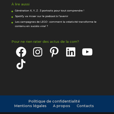
À lire aussi
Génération X, Y, Z : 3 portraits pour tout comprendre !
Spotify va miser sur le podcast à l'avenir
Les campagnes de LEGO : comment la créativité transforme le
contenu en succès viral ?
Pour ne rien rater des actus de la com’!
Facebook
Instagram
Pinterest
LinkedIn
YouTube
TikTok
Politique de confidentialité
Mentions légales
A propos
Contacts