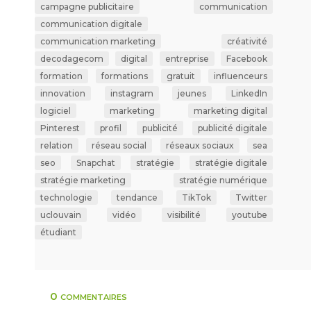
campagne publicitaire
communication
communication digitale
communication marketing
créativité
decodagecom
digital
entreprise
Facebook
formation
formations
gratuit
influenceurs
innovation
instagram
jeunes
LinkedIn
logiciel
marketing
marketing digital
Pinterest
profil
publicité
publicité digitale
relation
réseau social
réseaux sociaux
sea
seo
Snapchat
stratégie
stratégie digitale
stratégie marketing
stratégie numérique
technologie
tendance
TikTok
Twitter
uclouvain
vidéo
visibilité
youtube
étudiant
0 commentaires