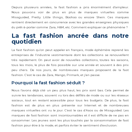
Depuis plusieurs années, la fast fashion a pris énormément d’ampleur.
Nous pouvons voir de plus en plus de marques virtuelles comme
Missguided, Pretty Little things, Boohoo ou encore Shein. Ces marques
rentrent directement en concurrence avec les grandes enseignes physiques
du prêt-à-porter comme Zara, H&M, etc. Comment expliquer ce phénomène ?
La fast fashion ancrée dans notre
quotidien
La fast fashion qu’on peut appeler en français, mode éphémère reprend les
entreprises de l’industrie vestimentaire dont les collections se renouvellent
très rapidement. On peut avoir de nouvelles collections, toutes les saisons,
tous les mois, le plus de fois possible sur une année et souvent à des prix
peu chers. De nos jours, de nombreuses marques proposent de la fast
fashion. C’est le cas de Zara, Mango, Primark, et j’en passe.
Pourquoi la fast fashion séduit ?
Nous l’avons déjà cité un peu plus haut, les prix sont bas. Cela permet de
suivre les tendances, souvent vu lors des défilés de mode ou sur les réseaux
sociaux, tout en restant accessible pour tous les budgets. De plus, la fast
fashion est de plus en plus présente sur Internet et de nombreuses
marques virtuelles ont vu le jour. C’est le cas d’Asos ou de Missguided. Les
marques de fast fashion sont incontournables et il est difficile de ne pas en
consommer. Les jeunes sont les plus touchés par la consommation de fast
fashion pour être à la mode, et parfois éviter le sentiment d’exclusion.