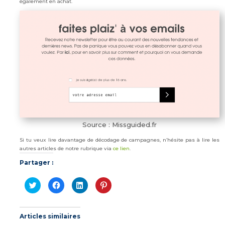
également en achat.
Source : Missguided.fr
Si tu veux lire davantage de décodage de campagnes, n’hésite pas à lire les
autres articles de notre rubrique via
ce lien
.
Partager :
Cliquez
Cliquez
Cliquez
Cliquez
pour
pour
pour
pour
partager
partager
partager
partager
sur
sur
sur
sur
Twitter(ouvre
Facebook(ouvre
LinkedIn(ouvre
Pinterest(ouvre
dans
dans
dans
dans
Articles similaires
une
une
une
une