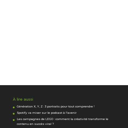
À lire aussi
Génération X, Y, Z : 3 portraits pour tout comprendre !
Spotify va miser sur le podcast à l'avenir
Les campagnes de LEGO : comment la créativité transforme le
contenu en succès viral ?