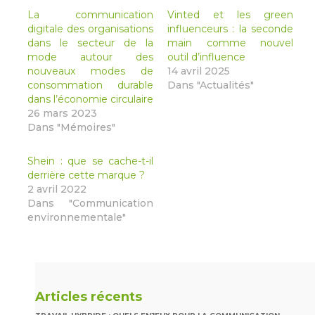
nouvelle
nouvelle
nouvelle
nouvelle
fenêtre)
fenêtre)
fenêtre)
fenêtre)
La communication
Vinted et les green
digitale des organisations
influenceurs : la seconde
dans le secteur de la
main comme nouvel
mode autour des
outil d’influence
nouveaux modes de
14 avril 2025
consommation durable
Dans "Actualités"
dans l’économie circulaire
26 mars 2023
Dans "Mémoires"
Shein : que se cache-t-il
derrière cette marque ?
2 avril 2022
Dans "Communication
environnementale"
Articles récents