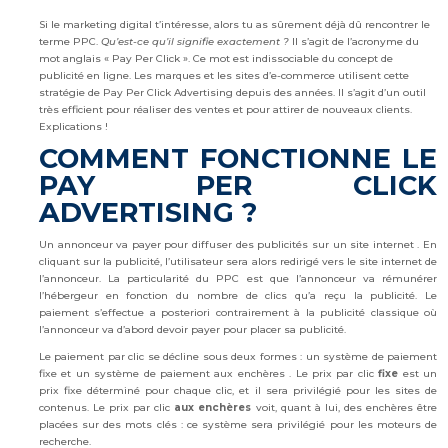
Si le marketing digital t’intéresse, alors tu as sûrement déjà dû rencontrer le
terme PPC.
Qu’est-ce qu’il signifie exactement ?
Il s’agit de l’acronyme du
mot anglais « Pay Per Click ». Ce mot est indissociable du concept de
publicité en ligne. Les marques et les sites d’e-commerce utilisent cette
stratégie de Pay Per Click Advertising depuis des années. Il s’agit d’un outil
très efficient pour réaliser des ventes et pour attirer de nouveaux clients.
Explications !
COMMENT FONCTIONNE LE
PAY PER CLICK
ADVERTISING ?
Un annonceur va payer pour diffuser des publicités sur un site internet . En
cliquant sur la publicité, l’utilisateur sera alors redirigé vers le site internet de
l’annonceur. La particularité du PPC est que l’annonceur va rémunérer
l’hébergeur en fonction du nombre de clics qu’a reçu la publicité. Le
paiement s’effectue a posteriori contrairement à la publicité classique où
l’annonceur va d’abord devoir payer pour placer sa publicité.
Le paiement par clic se décline sous deux formes : un système de paiement
fixe et un système de paiement aux enchères . Le prix par clic
fixe
est un
prix fixe déterminé pour chaque clic, et il sera privilégié pour les sites de
contenus. Le prix par clic
aux enchères
voit, quant à lui, des enchères être
placées sur des mots clés : ce système sera privilégié pour les moteurs de
recherche.