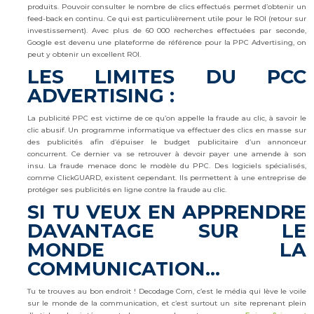
produits. Pouvoir consulter le nombre de clics effectués permet d’obtenir un
feed-back en continu. Ce qui est particulièrement utile pour le ROI (retour sur
investissement). Avec plus de 60 000 recherches effectuées par seconde,
Google est devenu une plateforme de référence pour la PPC Advertising, on
peut y obtenir un excellent ROI.
LES LIMITES DU PCC
ADVERTISING :
La publicité PPC est victime de ce qu’on appelle la fraude au clic, à savoir le
clic abusif. Un programme informatique va effectuer des clics en masse sur
des publicités afin d’épuiser le budget publicitaire d’un annonceur
concurrent. Ce dernier va se retrouver à devoir payer une amende à son
insu. La fraude menace donc le modèle du PPC. Des logiciels spécialisés,
comme ClickGUARD, existent cependant. Ils permettent à une entreprise de
protéger ses publicités en ligne contre la fraude au clic.
SI TU VEUX EN APPRENDRE
DAVANTAGE SUR LE
MONDE LA
COMMUNICATION…
Tu te trouves au bon endroit ! Decodage Com, c’est le média qui lève le voile
sur le monde de la communication, et c’est surtout un site reprenant plein