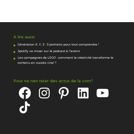
À lire aussi
Génération X, Y, Z : 3 portraits pour tout comprendre !
Spotify va miser sur le podcast à l'avenir
Les campagnes de LEGO : comment la créativité transforme le
contenu en succès viral ?
Pour ne rien rater des actus de la com’!
Facebook
Instagram
Pinterest
LinkedIn
YouTube
TikTok