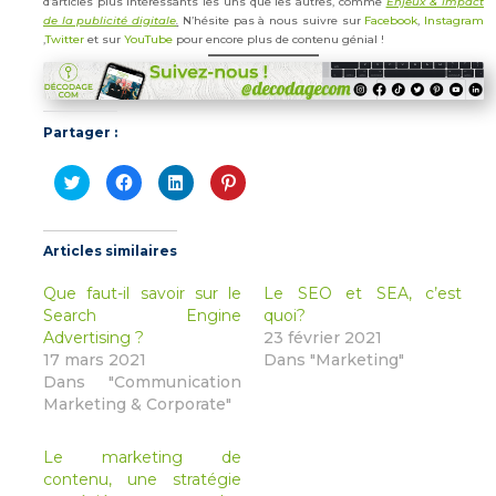
d’articles plus intéressants les uns que les autres, comme
Enjeux & impact
de la publicité digitale
.
N’hésite pas à nous suivre sur
Facebook
,
Instagram
,
Twitter
et sur
YouTube
pour encore plus de contenu génial !
Partager :
Cliquez
Cliquez
Cliquez
Cliquez
pour
pour
pour
pour
partager
partager
partager
partager
sur
sur
sur
sur
Twitter(ouvre
Facebook(ouvre
LinkedIn(ouvre
Pinterest(ouvre
dans
dans
dans
dans
Articles similaires
une
une
une
une
nouvelle
nouvelle
nouvelle
nouvelle
fenêtre)
fenêtre)
fenêtre)
fenêtre)
Que faut-il savoir sur le
Le SEO et SEA, c’est
Search Engine
quoi?
Advertising ?
23 février 2021
17 mars 2021
Dans "Marketing"
Dans "Communication
Marketing & Corporate"
Le marketing de
contenu, une stratégie