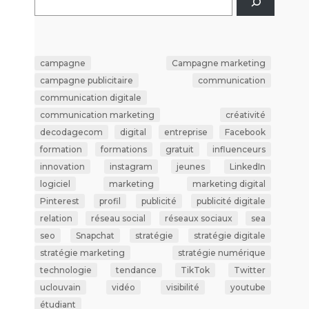
campagne
Campagne marketing
campagne publicitaire
communication
communication digitale
communication marketing
créativité
decodagecom
digital
entreprise
Facebook
formation
formations
gratuit
influenceurs
innovation
instagram
jeunes
LinkedIn
logiciel
marketing
marketing digital
Pinterest
profil
publicité
publicité digitale
relation
réseau social
réseaux sociaux
sea
seo
Snapchat
stratégie
stratégie digitale
stratégie marketing
stratégie numérique
technologie
tendance
TikTok
Twitter
uclouvain
vidéo
visibilité
youtube
étudiant