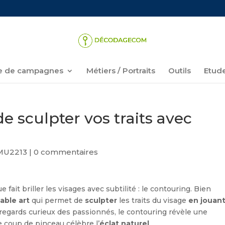
 de campagnes
Métiers / Portraits
Outils
Etud
de sculpter vos traits avec
U2213
|
0 commentaires
ait briller les visages avec subtilité : le contouring. Bien
table art
qui permet de
sculpter
les traits du visage
en jouan
 regards curieux des passionnés, le contouring révèle une
 coup de pinceau célèbre l’
éclat naturel
.