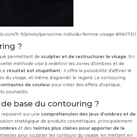
ls.com/fr-fr/photo/personne-individu-femme-visage-8990731/
ring ?
que permettant de
sculpter et de restructurer le visage
. En
e, cette méthode vise à redéfinir les zones d’ombres et de
. Le
résultat est stupéfiant
: il offre la possibilité d’affiner le
les du visage, et même d’agrandir le regard. Le contouring
contrastes de couleur
pour créer des effets d’optique,
its souhaités.
s de base du contouring ?
g reposent sur une
compréhension des jeux d’ombres et de
lisation stratégique de produits cosmétiques, principalement
 ombres
et des
teintes plus claires pour apporter de la
ontrastes pour sculpter les contours du visage, en mettant en