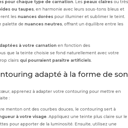
 pour chaque type de carnation
. Les
peaux claires
ou trè
oides ou taupes
, en harmonie avec leurs sous-tons bleus et
rent les
nuances dorées
pour illuminer et sublimer le teint.
e palette de
nuances neutres
, offrant un équilibre entre les
adaptées à votre carnation
en fonction des
 que la teinte choisie se fond naturellement avec votre
rop clairs
qui pourraient paraître artificiels
.
touring adapté à la forme de so
 cœur, apprenez à adapter votre contouring pour mettre en
ite :
tre menton ont des courbes douces, le contouring sert à
ngueur à votre visage
. Appliquez une teinte plus claire sur le
tes pour apporter de la luminosité. Ensuite, utilisez une