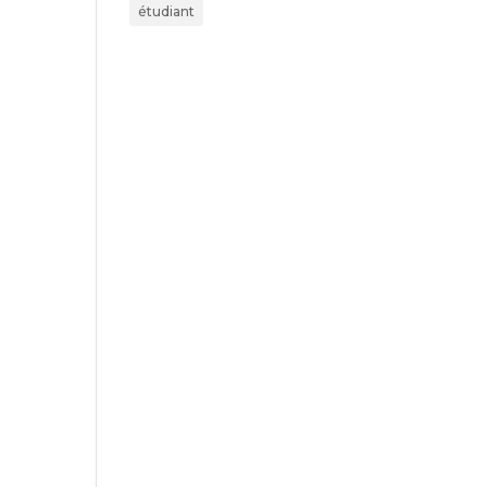
s
étudiant
n