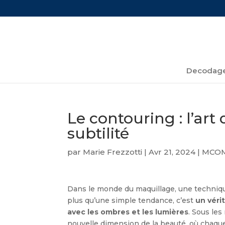
Decodage
Le contouring : l’art 
subtilité
par
Marie Frezzotti
|
Avr 21, 2024
|
MCOM
Dans le monde du maquillage, une technique f
plus qu’une simple tendance, c’est
un véri
avec les ombres et les lumières
. Sous les
nouvelle dimension de la beauté, où chaque