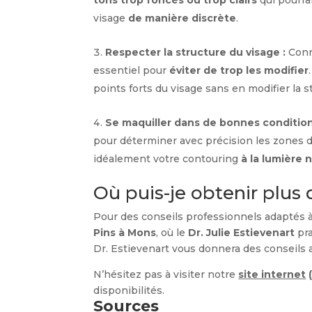
tons trop foncés ou trop clairs
qui pourrai
visage
de manière discrète
.
Respecter la structure du visage :
Conna
essentiel pour
éviter de trop les modifier
points forts du visage sans en modifier la s
Se maquiller dans de bonnes condition
pour déterminer avec précision les zones d
idéalement votre contouring
à la lumière 
Où puis-je obtenir plus 
Pour des conseils professionnels adaptés à
Pins à Mons
, où le
Dr. Julie Estievenart
pra
Dr. Estievenart vous donnera des conseils 
N’hésitez pas à visiter notre
site internet
disponibilités.
Sources