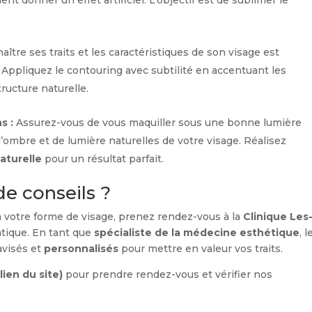
ent donner un effet artificiel. L’objectif est de sublimer le
ître ses traits et les caractéristiques de son visage est
. Appliquez le contouring avec subtilité en accentuant les
tructure naturelle.
s :
Assurez-vous de vous maquiller sous une bonne lumière
’ombre et de lumière naturelles de votre visage. Réalisez
naturelle
pour un résultat parfait.
de conseils ?
 votre forme de visage, prenez rendez-vous à la
Clinique Les
tique. En tant que
spécialiste de la médecine esthétique
, l
avisés et
personnalisés
pour mettre en valeur vos traits.
(lien du site)
pour prendre rendez-vous et vérifier nos