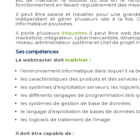
est de maintenir la visibilité du site en le ren
fonctionnement en faisant régulièrement des mises à
Il peut être salarié et travailler pour une grand
indépendant et gérer plusieurs site à la fois.
informatique poussées.
Il porte plusieurs
étiquettes
, il peut être web d
marketiste, intégrateur, cybermercantiste, dével
réseau, administrateur système et chef de projet In
Ses compétences
Le webmaster doit
maîtriser
:
l’environnement informatique dans lequel il va dev
les caractéristiques des produits et des services 
les systèmes d’exploitation serveurs, les logiciel
les différents langages de programmation tels qu
les systèmes de gestion de base de données
le langage d’exploitation de bases de données 
les logiciels de traitement de l’image
Il doit être capable de :