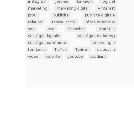
instagram
jeunes
LinkedIn
logiciel
marketing
marketing digital
Pinterest
profil
publicité
publicité digitale
relation
réseau social
réseaux sociaux
sea
seo
Snapchat
stratégie
stratégie digitale
stratégie marketing
stratégie numérique
technologie
tendance
TikTok
Twitter
uclouvain
vidéo
visibilité
youtube
étudiant