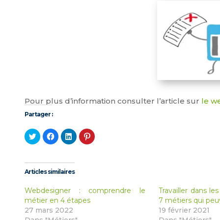
Pour plus d’information consulter l’article sur
le w
Partager :
Cliquez
Cliquez
Cliquez
Cliquez
pour
pour
pour
pour
partager
partager
partager
partager
sur
sur
sur
sur
Twitter(ouvre
Facebook(ouvre
LinkedIn(ouvre
Pinterest(ouvre
dans
dans
dans
dans
une
une
une
une
Articles similaires
nouvelle
nouvelle
nouvelle
nouvelle
fenêtre)
fenêtre)
fenêtre)
fenêtre)
Webdesigner : comprendre le
Travailler dans le
métier en 4 étapes
7 métiers qui peu
27 mars 2022
19 février 2021
Dans "Métiers"
Dans "Métiers"