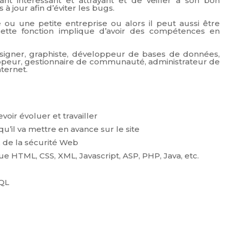
dant intéressant et attrayant et de veiller à son bon
 jour afin d’éviter les bugs.
e ou une petite entreprise ou alors il peut aussi être
 Cette fonction implique d’avoir des compétences en
esigner, graphiste, développeur de bases de données,
oppeur, gestionnaire de communauté, administrateur de
ternet.
oir évoluer et travailler
qu’il va mettre en avance sur le site
s, de la sécurité Web
e HTML, CSS, XML, Javascript, ASP, PHP, Java, etc.
SQL