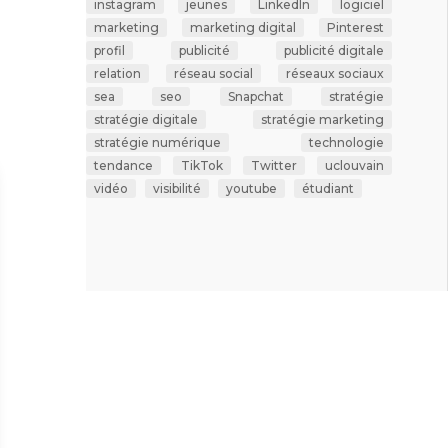
instagram
jeunes
LinkedIn
logiciel
marketing
marketing digital
Pinterest
profil
publicité
publicité digitale
relation
réseau social
réseaux sociaux
sea
seo
Snapchat
stratégie
stratégie digitale
stratégie marketing
stratégie numérique
technologie
tendance
TikTok
Twitter
uclouvain
vidéo
visibilité
youtube
étudiant