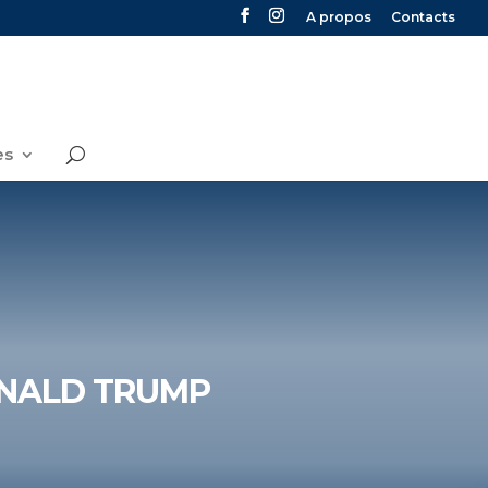
A propos
Contacts
es
DONALD TRUMP