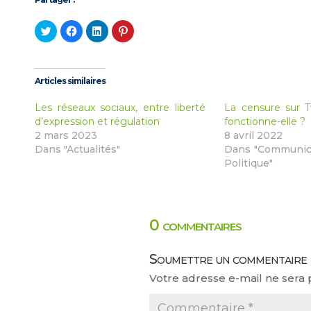
Cliquez
Cliquez
Cliquez
Cliquez
pour
pour
pour
pour
partager
partager
partager
partager
sur
sur
sur
sur
Twitter(ouvre
Facebook(ouvre
LinkedIn(ouvre
Pinterest(ouvre
dans
dans
dans
dans
une
une
une
une
Articles similaires
nouvelle
nouvelle
nouvelle
nouvelle
fenêtre)
fenêtre)
fenêtre)
fenêtre)
Les réseaux sociaux, entre liberté
La censure sur 
d’expression et régulation
fonctionne-elle ?
2 mars 2023
8 avril 2022
Dans "Actualités"
Dans "Communica
Politique"
0 commentaires
Soumettre un commentaire
Votre adresse e-mail ne sera 