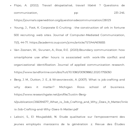
Flipo, A. (2022). Travail déspatialisé, travail libéré ? Questions de
communication, pp 231-246.
https://journals.openedition.org/questionsdecommunication/28129
Young, J., Foot, K. Corporate E-Cruiting : the construction of ork in fortune
500 recruiting web sites. Journal of Computer-Mediated Communication,
11(1), 44-71. https://academic.oup.com/jcmc/article/11/1/44/4616655
Van Zoonen, W., Sivunen, A., Rice, R.E. (2020).Boundary communication: how
smartphone use after hours is associated with work-life conflict and
organizational identification. Journal of applied communication research.
https://www.tandfonline.com/doi/full/10.1080/00909882.2020.1755050
Berg, J. M., Dutton, J. E., & Wrzesniewski, A. (2007). What is job crafting and
why does it matter? Michigan Ross school of business.
https://www.researchgate.net/profile/Justin-Berg-
4/publication/266094577_What_is_Job_Crafting_and_Why_Does_It_Matter/link
is-Job-Crafting-and-Why-Does-It-Matter.pdf
Laksiri, S., El Moujadiddi, N. Etude qualitative sur l’empowerment des
jeunes employés marocains de la génération z. Revue des Études