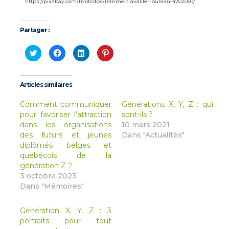
https://pixabay.com/fr/photos/femme-travailler-bureau-4702060/
Partager :
Cliquez
Cliquez
Cliquez
Cliquez
pour
pour
pour
pour
partager
partager
partager
partager
sur
sur
sur
sur
Twitter(ouvre
Facebook(ouvre
LinkedIn(ouvre
Pinterest(ouvre
dans
dans
dans
dans
Articles similaires
une
une
une
une
nouvelle
nouvelle
nouvelle
nouvelle
fenêtre)
fenêtre)
fenêtre)
fenêtre)
Comment communiquer
Générations X, Y, Z : qui
pour favoriser l’attraction
sont-ils ?
dans les organisations
10 mars 2021
des futurs et jeunes
Dans "Actualités"
diplômés belges et
québécois de la
génération Z ?
3 octobre 2023
Dans "Mémoires"
Génération X, Y, Z : 3
portraits pour tout