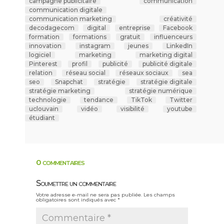
campagne publicitaire
communication
communication digitale
communication marketing
créativité
decodagecom
digital
entreprise
Facebook
formation
formations
gratuit
influenceurs
innovation
instagram
jeunes
LinkedIn
logiciel
marketing
marketing digital
Pinterest
profil
publicité
publicité digitale
relation
réseau social
réseaux sociaux
sea
seo
Snapchat
stratégie
stratégie digitale
stratégie marketing
stratégie numérique
technologie
tendance
TikTok
Twitter
uclouvain
vidéo
visibilité
youtube
étudiant
0 commentaires
Soumettre un commentaire
Votre adresse e-mail ne sera pas publiée.
Les champs
obligatoires sont indiqués avec
*