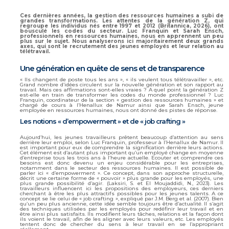
Ces dernières années, la gestion des ressources humaines a subi de
grandes transformations. Les attentes de la génération Z, qui
regroupe les individus nés entre 1997 et 2012 (Britannica, 2026), ont
bousculé les codes du secteur. Luc Franquin et Sarah Ensch,
professionnels en ressources humaines, nous en apprennent un peu
plus sur le sujet. Nous analyserons ici majoritairement deux grands
axes, qui sont le recrutement des jeunes employés et leur relation au
télétravail.
Une génération en quête de sens et de transparence
« Ils changent de poste tous les ans », « ils veulent tous télétravailler », etc.
Grand nombre d’idées circulent sur la nouvelle génération et son rapport au
travail. Mais ces affirmations sont-elles vraies ? A quel point la génération Z
est-elle en train de transformer les codes du monde professionnel ? Luc
Franquin, coordinateur de la section « gestion des ressources humaines » et
chargé de cours à l’Henallux de Namur ainsi que Sarah Ensch, jeune
employée en ressources humaines, nous ont donné des pistes de réponse.
Les notions « d’empowerment » et de « job crafting »
Aujourd’hui, les jeunes travailleurs prêtent beaucoup d’attention au sens
derrière leur emploi, selon Luc Franquin, professeur à l’Henallux de Namur. Il
est important pour eux de comprendre la signification derrière leurs actions.
Cet élément est d’autant plus important qu’un employé change en moyenne
d’entreprise tous les trois ans à l’heure actuelle. Ecouter et comprendre ces
besoins est donc devenu un enjeu considérable pour les entreprises,
notamment dans le secteur des ressources humaines. Il est possible de
parler ici « d’empowerment ». Ce concept, dans son approche structurelle,
décrit une certaine forme de « pouvoir » plus grande pour les employés, une
plus grande possibilité d’agir. (Laksiri, S. et El Moujaddidi, N., 2023). Les
travailleurs influencent ici les propositions des employeurs, ces derniers
cherchant à être les plus attractifs possibles pour les jeunes talents. A ce
concept se lie celui de « job crafting
», expliqué par J.M. Berg et al. (2007). Bien
qu’un peu plus ancienne, cette idée semble toujours être d’actualité. Il s’agit
des techniques utilisées par les employés pour redéfinir leur travail et en
être ainsi plus satisfaits. Ils modifient leurs tâches, relations et la façon dont
ils voient le travail, afin de les aligner avec leurs valeurs, etc. Les employés
tentent donc de chercher du sens à leur travail en se l’appropriant