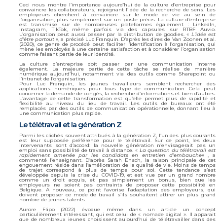
Ceci nous montre l’importance aujourd’hui de la culture d’entreprise pour
convaincre les collaborateurs, rejoignant l’idée de la recherche de sens. Les
employeurs cherchent à convaincre sur le mode de vie au sein de
l’organisation, plus simplement sur un poste précis. La culture d’entreprise
est transmise sur de nombreuses plateformes également : LinkedIn,
Instagram, TikTok, même parfois via des capsules sur RTBF Auvio.
L’organisation peut aussi passer par la distribution de goodies. «
L’idée est
d’être partout
», a précisé Luc Franquin. D’après les dires de Van Zoonen et al.
(2020), ce genre de procédé peut faciliter l’identification à l’organisation, qui
mène les employés à une certaine satisfaction et à considérer l’organisation
comme faisant partie de leur identité.
La culture d’entreprise doit passer par une communication interne
également. La majeure partie de cette tâche se réalise de manière
numérique aujourd’hui, notamment via des outils comme Sharepoint ou
l’intranet de l’organisation.
Pour Luc Franquin, les jeunes travailleurs semblent rechercher des
applications numériques pour tous type de communication. Cela peut
concerner la demande de congés, la recherche d’informations et bien d’autres.
L’avantage de cette transformation est qu’elle permet plus de rapidité et
flexibilité au niveau du lieu de travail. Les outils de bureaux ont été
remplacés par des outils de communication opérationnelle, donnant lieu à
une communication plus rapide.
Le télétravail et la génération Z
Parmi les clichés souvent attribués à la génération Z, l’un des plus courants
est leur supposée préférence pour le télétravail. Sur ce point, les deux
intervenants sont d’accord: la nouvelle génération n’envisagerait pas un
emploi sans possibilité de travail à distance. «
La question du télétravail est
rapidement amenée par les candidats en entretien d’embauche
« , a
commenté l’enseignant. D’après Sarah Ensch, la raison principale de cet
engouement réside dans l’amélioration de la qualité de vie. Moins de temps
de trajet correspond à plus de temps pour soi. Cette tendance s’est
développée depuis la crise du COVID-19, et est vue par un grand nombre
comme un
droit acquis, et pas simplement un bonus, bien que les
employeurs ne soient pas contraints de proposer cette possibilité en
Belgique. A nouveau, ce point favorise l’adaptation des employeurs, qui
doivent proposer ce mode de travail s’ils souhaitent attirer un plus grand
nombre de jeunes talents.
Aurore Flipo (2022) évoque même dans un article un concept
particulièrement intéressant, qui est celui de « nomade digital ». Il apparait
que de nombreux jeunes choisissent aujourd’hui de télétravailler dans des