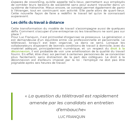
espaces de coworking, qu’elle appelle tiers-lieux, permettant aux employés
de combler leurs besoins de sociabilité sans pour autant travailler dans un
système de hiérarchie. Mieux encore, ce concept permet également de partir
à l’étranger, tout en continuant son activité. Elle parle alors de quart-lieux.
Cette nouvelle façon de faire a redéfini le travail tel qu’on le connaissait
auparavant.
Les défis du travail à distance
Cette transformation du modèle de travail s’accompagne aussi de quelques
défis. Comment s’occuper d’une entreprise où les travailleurs ne sont pas sur
place ?
Pour Luc Franquin, il est primordial d’organiser ce processus. La génération z
est demandeuse d’un équilibre entre vie professionnelle et personnelle. Le
télétravail, lorsqu’il est bien organisé, va dans ce sens. Lorsque les
collaborateurs disposent de bonnes conditions de travail à domicile, avec du
matériel adéquat, principalement numérique, et un respect du
droit à la
déconnexion
, il est probable de voir une amélioration de la qualité du travail
fourni. En effet, être chez soi permet à certaines personnes de se concentrer
plus facilement, sans distraction de la part des collègues. Le droit à la
déconnexion est d’ailleurs imposé par la loi : l’employé ne doit pas être
joignable après ses heures de travail.
«
La question du télétravail est rapidement
amenée par les candidats en entretien
d’embauche
«
LUC FRANQUIN