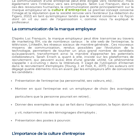
La communication d’une entreprise peut être dirigée vers l’extérieur, mais
également vers l’intérieur, vers ses employés. Selon Luc Franquin, dans le
cas des ressources humaines, la communication porte principalement sur la
marque employeur et la
culture d’entreprise
. Le premier concept concerne
l’image et la réputation que la société renvoie vers l’extérieur (La rédaction du
Figaro, 2022) en tant qu’employeur tandis que le second concerne «
la façon
dont on vit au sein de l’organisation
», comme nous l’a expliqué le
professeur.
La communication de la marque employeur
D’après Luc Franquin, la marque employeur peut être transmise au travers
de marketing RH, via de nombreux canaux : le site web de l’entreprise, la
télévision, LinkedIn, les réseaux sociaux de manière générale… Ces nouveaux
moyens de communication, rendus possibles par l’évolution de la
technologie, permettent de toucher un plus grand nombre de candidats
qu’auparavant, transformant ainsi la manière d’approcher les potentiels
collaborateurs. Sarah Ensch a, quant à elle, insisté sur les plateformes de
recrutement, qui peuvent aussi être d’une grande utilité. Ce phénomène
s’appelle « e-cruiting » dans la littérature. Il s’agit de l’utilisation d’Internet
dans le recrutement d’employés (Young, J. et Foot, K., 2017). Ces auteurs ont
dégagé quatre éléments mis en avant par les employeurs afin de convaincre
les candidats :
Présentation de l’entreprise (sa personnalité, ses valeurs, etc) ;
Montrer en quoi l’entreprise est un employeur de choix (les avantages
particuliers que la personne pourrait en retirer) ;
Donner des exemples de ce qui se fait dans l’organisation, la façon dont on
y vit, notamment via des témoignages d’employés ;
Présentation des postes à pourvoir.
L’importance de la culture d’entreprise