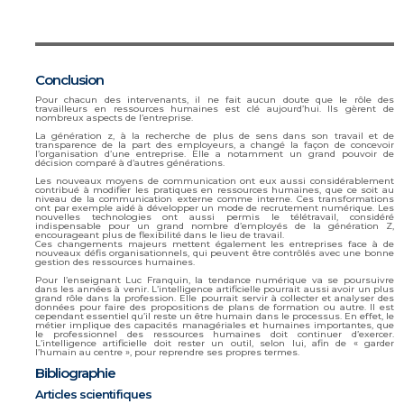
Conclusion
Pour chacun des intervenants, il ne fait aucun doute que le rôle des
travailleurs en ressources humaines est clé aujourd’hui. Ils gèrent de
nombreux aspects de l’entreprise.
La génération z, à la recherche de plus de sens dans son travail et de
transparence de la part des employeurs, a changé la façon de concevoir
l’organisation d’une entreprise. Elle a notamment un grand pouvoir de
décision comparé à d’autres générations.
Les nouveaux moyens de communication ont eux aussi considérablement
contribué à modifier les pratiques en ressources humaines, que ce soit au
niveau de la communication externe comme interne. Ces transformations
ont par exemple aidé à développer un mode de recrutement numérique. Les
nouvelles technologies ont aussi permis le télétravail, considéré
indispensable pour un grand nombre d’employés de la génération Z,
encourageant plus de flexibilité dans le lieu de travail.
Ces changements majeurs mettent également les entreprises face à de
nouveaux défis organisationnels, qui peuvent être contrôlés avec une bonne
gestion des ressources humaines.
Pour l’enseignant Luc Franquin, la tendance numérique va se poursuivre
dans les années à venir. L’intelligence artificielle pourrait aussi avoir un plus
grand rôle dans la profession. Elle pourrait servir à collecter et analyser des
données pour faire des propositions de plans de formation ou autre. Il est
cependant essentiel qu’il reste un être humain dans le processus. En effet, le
métier implique des capacités managériales et humaines importantes, que
le professionnel des ressources humaines doit continuer d’exercer.
L’intelligence artificielle doit rester un outil, selon lui, afin de « garder
l’humain au centre », pour reprendre ses propres termes.
Bibliographie
Articles scientifiques