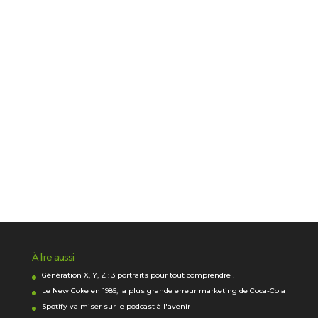
À lire aussi
Génération X, Y, Z : 3 portraits pour tout comprendre !
Le New Coke en 1985, la plus grande erreur marketing de Coca-Cola
Spotify va miser sur le podcast à l'avenir