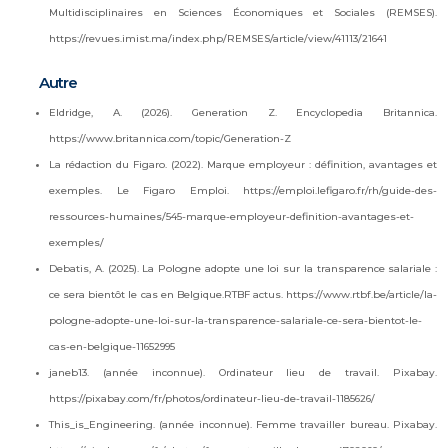
Multidisciplinaires en Sciences Économiques et Sociales (REMSES).
https://revues.imist.ma/index.php/REMSES/article/view/41113/21641
Autre
Eldridge, A. (2026). Generation Z. Encyclopedia Britannica.
https://www.britannica.com/topic/Generation-Z
La rédaction du Figaro. (2022). Marque employeur : définition, avantages et
exemples. Le Figaro Emploi. https://emploi.lefigaro.fr/rh/guide-des-
ressources-humaines/545-marque-employeur-definition-avantages-et-
exemples/
Debatis, A. (2025). La Pologne adopte une loi sur la transparence salariale :
ce sera bientôt le cas en Belgique.RTBF actus. https://www.rtbf.be/article/la-
pologne-adopte-une-loi-sur-la-transparence-salariale-ce-sera-bientot-le-
cas-en-belgique-11652995
janeb13. (année inconnue). Ordinateur lieu de travail. Pixabay.
https://pixabay.com/fr/photos/ordinateur-lieu-de-travail-1185626/
This_is_Engineering. (année inconnue). Femme travailler bureau. Pixabay.