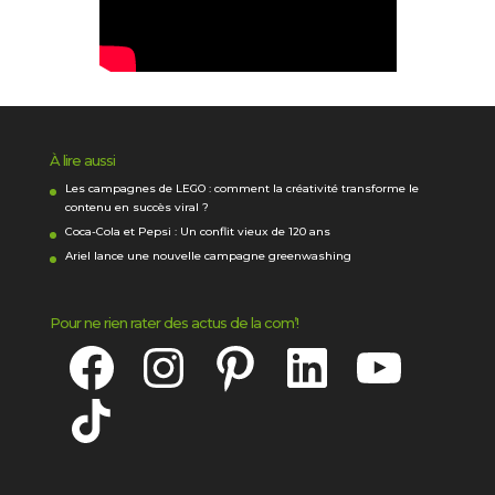
À lire aussi
Les campagnes de LEGO : comment la créativité transforme le
contenu en succès viral ?
Coca-Cola et Pepsi : Un conflit vieux de 120 ans
Ariel lance une nouvelle campagne greenwashing
Pour ne rien rater des actus de la com’!
Facebook
Instagram
Pinterest
LinkedIn
YouTube
TikTok