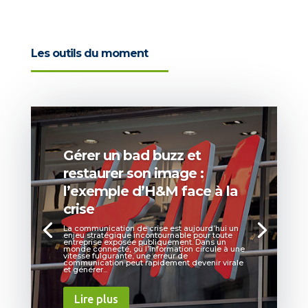
Les outils du moment
Gérer un bad buzz et
restaurer son image :
l’exemple d’H&M face à la
crise
La communication de crise est aujourd’hui un
enjeu stratégique incontournable pour toute
entreprise exposée publiquement. Dans un
monde connecté, où l’information circule à une
vitesse fulgurante, une erreur de
communication peut rapidement devenir virale
et générer...
Lire plus