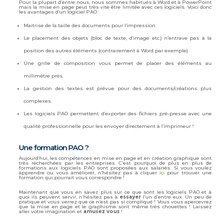
Pour la plupart d’entre nous, nous sommes habitués à Word et à PowerPoint
mais la mise en page peut très vite être limitée avec ces logiciels. Voici donc
les avantages d’un logiciel PAO :
Maitrise de la taille des documents pour l’impression
Le placement des objets (bloc de texte, d’image etc.) n’entrave pas à la
position des autres éléments (contrairement à Word par exemple).
Une grille de composition vous permet de placer des éléments au
millimètre près.
La gestion des textes est prévue pour des documents/créations plus
complexes.
Les logiciels PAO permettent d’exporter des fichiers pré-presse avec une
qualité professionnelle pour les envoyer directement à l’imprimeur !
Une formation PAO ?
Aujourd’hui, les compétences en mise en page et en création graphique sont
très recherchées par les entreprises. C’est pourquoi de plus en plus de
formations aux logiciels PAO sont proposées aux salariés. Si vous voulez
apprendre ou vous améliorer, n’hésitez pas à cliquer
ici
pour trouver une
formation qui pourrait vous correspondre !
Maintenant que vous en savez plus sur ce que sont les logiciels PAO et à
quoi ils peuvent servir, n’hésitez pas à
essayer
l’un d’entre eux. Un peu de
pratique et vous verrez que ce n’est pas si compliqué ! Vous vous apercevrez
que la mise en page et le graphisme sont même très chouettes ! Laissez
aller votre imagination et
amusez vous
!