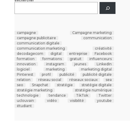
Rechercher
campagne
Campagne marketing
campagne publicitaire
communication
communication digitale
communication marketing
créativité
decodagecom
digital
entreprise
Facebook
formation
formations
gratuit
influenceurs
innovation
instagram
jeunes
LinkedIn
logiciel
marketing
marketing digital
Pinterest
profil
publicité
publicité digitale
relation
réseau social
réseaux sociaux
sea
seo
Snapchat
stratégie
stratégie digitale
stratégie marketing
stratégie numérique
technologie
tendance
TikTok
Twitter
uclouvain
vidéo
visibilité
youtube
étudiant