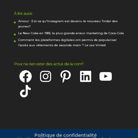
À lire aussi
Amour : Est-ce qu'Instagram est devenu le nouveau Tinder des
jeunes?
Le New Coke en 1985, la plus grande erreur marketing de Coca-Cola
Comment les plateformes digitales ont permis de populariser
l’accès aux vêtements de seconde main ? Le cas Vinted
Pour ne rien rater des actus de la com’!
Facebook
Instagram
Pinterest
LinkedIn
YouTube
TikTok
Politique de confidentialité