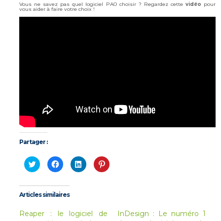
Vous ne savez pas quel logiciel PAO choisir ? Regardez cette
vidéo
pour
vous aider à faire votre choix !
Partager :
Cliquez
Cliquez
Cliquez
Cliquez
pour
pour
pour
pour
partager
partager
partager
partager
sur
sur
sur
sur
Twitter(ouvre
Facebook(ouvre
LinkedIn(ouvre
Pinterest(ouvre
dans
dans
dans
dans
Articles similaires
une
une
une
une
nouvelle
nouvelle
nouvelle
nouvelle
fenêtre)
fenêtre)
fenêtre)
fenêtre)
Reaper : le logiciel de
InDesign : Le numéro 1