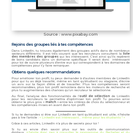
Source : www.pixabay.com
Rejoins des groupes liés à tes compétences
Dans LinkedIn, tu trouves également des groupes actifs dans de nombreux
secteurs différents. Il est très courant que les recruteurs consultent la
liste
des membres des groupes
qui les intéressent. C’est ainsi qu’ils repèrent
de bons candidats dans un domaine spécifique. Il serait donc intéressant
pour toi de suivre plusieurs d’entre eux qui correspondent à tes domaines de
compétences pour t’y faire remarquer.
Obtiens quelques recommandations
Pour améliorer ton profil, tu peux demander à d’autres membres de LinkedIn
pour qui tu as déjà travaillé, même en tant qu’étudiant ou stagiaire, d’écrire
un avis sur ta façon d’être et de travailler. Plus tes compétences seront
recommandées, plus ton profil remontera dans les moteurs de recherche et
plus tu augmenteras des chances qu’un recruteur te sélectionne.
Au final, l’analyse des fonctionnalités de l’
outil de sélection
de LinkedIn
pour les recruteurs te permettra d’optimiser ton profil. Tu pourras ainsi
obtenir le plus gros «
match
» entre les critères de choix du sélectionneur et
les compétences mises en avant dans ton profil.
Si tu te demandes si être sur LinkedIn en tant qu’étudiant est utile, n’hésite
pas à lire l’article :
« LinkedIn est intéressant… même pour les étudiants ! »
Grâce à ces articles, LinkedIn n’a plus de secrets pour toi !
Si tu as envie d’en savoir plus sur les outils de communication
digitaux,
n’hésite donc pas à consulter le programme du Bachelier et du