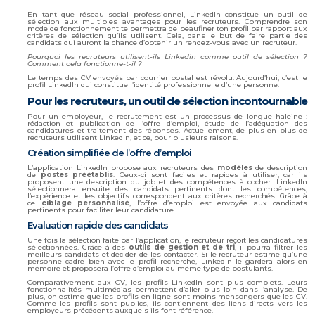
En tant que réseau social professionnel, LinkedIn constitue un outil de
sélection aux multiples avantages pour les recruteurs. Comprendre son
mode de fonctionnement te permettra de peaufiner ton profil par rapport aux
critères de sélection qu’ils utilisent. Cela, dans le but de faire partie des
candidats qui auront la chance d’obtenir un rendez-vous avec un recruteur.
Pourquoi les recruteurs utilisent-ils Linkedin comme outil de sélection ?
Comment cela fonctionne-t-il ?
Le temps des CV envoyés par courrier postal est révolu. Aujourd’hui, c’est le
profil LinkedIn qui constitue l’identité professionnelle d’une personne.
Pour les recruteurs, un outil de sélection incontournable
Pour un employeur, le recrutement est un processus de longue haleine :
rédaction et publication de l’offre d’emploi, étude de l’adéquation des
candidatures et traitement des réponses. Actuellement, de plus en plus de
recruteurs utilisent LinkedIn, et ce, pour plusieurs raisons.
Création simplifiée de l’offre d’emploi
L’application LinkedIn propose aux recruteurs des
modèles
de description
de
postes préétablis
. Ceux-ci sont faciles et rapides à utiliser, car ils
proposent une description du job et des compétences à cocher. LinkedIn
sélectionnera ensuite des candidats pertinents dont les compétences,
l’expérience et les objectifs correspondent aux critères recherchés. Grâce à
ce
ciblage personnalisé
, l’offre d’emploi est envoyée aux candidats
pertinents pour faciliter leur candidature.
Evaluation rapide des candidats
Une fois la sélection faite par l’application, le recruteur reçoit les candidatures
sélectionnées. Grâce à des
outils de gestion et de tri
, il pourra filtrer les
meilleurs candidats et décider de les contacter. Si le recruteur estime qu’une
personne cadre bien avec le profil recherché, LinkedIn le gardera alors en
mémoire et proposera l’offre d’emploi au même type de postulants.
Comparativement aux CV, les profils LinkedIn sont plus complets. Leurs
fonctionnalités multimédias permettent d’aller plus loin dans l’analyse. De
plus, on estime que les profils en ligne sont moins mensongers que les CV.
Comme les profils sont publics, ils contiennent des liens directs vers les
employeurs précédents auxquels ils font référence.