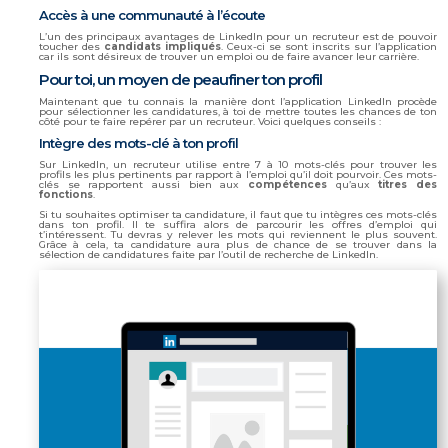
Accès à une communauté à l’écoute
L’un des principaux avantages de LinkedIn pour un recruteur est de pouvoir
toucher des
candidats impliqués
. Ceux-ci se sont inscrits sur l’application
car ils sont désireux de trouver un emploi ou de faire avancer leur carrière.
Pour toi, un moyen de peaufiner ton profil
Maintenant que tu connais la manière dont l’application LinkedIn procède
pour sélectionner les candidatures, à toi de mettre toutes les chances de ton
côté pour te faire repérer par un recruteur. Voici quelques conseils :
Intègre des mots-clé à ton profil
Sur LinkedIn, un recruteur utilise entre 7 à 10 mots-clés pour trouver les
profils les plus pertinents par rapport à l’emploi qu’il doit pourvoir. Ces mots-
clés se rapportent aussi bien aux
compétences
qu’aux
titres des
fonctions
.
Si tu souhaites optimiser ta candidature, il faut que tu intègres ces mots-clés
dans ton profil. Il te suffira alors de parcourir les offres d’emploi qui
t’intéressent. Tu devras y relever les mots qui reviennent le plus souvent.
Grâce à cela, ta candidature aura plus de chance de se trouver dans la
sélection de candidatures faite par l’outil de recherche de LinkedIn.