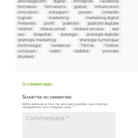
decodagecom
digital
entreprise
Facebook
formation
formations
gratuit
influenceurs
innovation
instagram
jeunes
LinkedIn
logiciel
marketing
marketing digital
Pinterest
profil
publicité
publicité digitale
relation
réseau social
réseaux sociaux
sea
seo
Snapchat
stratégie
stratégie digitale
stratégie marketing
stratégie numérique
technologie
tendance
TikTok
Twitter
uclouvain
vidéo
visibilité
youtube
étudiant
0 commentaires
Soumettre un commentaire
Votre adresse e-mail ne sera pas publiée.
Les champs
obligatoires sont indiqués avec
*