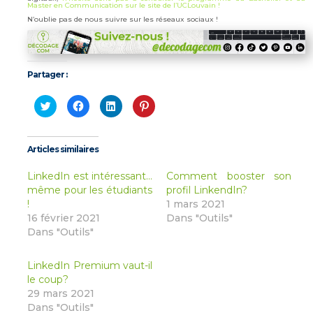
Master en Communication sur le site de l’UCLouvain !
N’oublie pas de nous suivre sur les réseaux sociaux !
Partager :
Cliquez
Cliquez
Cliquez
Cliquez
pour
pour
pour
pour
partager
partager
partager
partager
sur
sur
sur
sur
Twitter(ouvre
Facebook(ouvre
LinkedIn(ouvre
Pinterest(ouvre
dans
dans
dans
dans
Articles similaires
une
une
une
une
nouvelle
nouvelle
nouvelle
nouvelle
fenêtre)
fenêtre)
fenêtre)
fenêtre)
LinkedIn est intéressant…
Comment booster son
même pour les étudiants
profil LinkendIn?
!
1 mars 2021
16 février 2021
Dans "Outils"
Dans "Outils"
LinkedIn Premium vaut-il
le coup?
29 mars 2021
Dans "Outils"