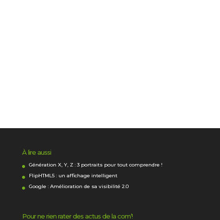
À lire aussi
Génération X, Y, Z : 3 portraits pour tout comprendre !
FlipHTML5 : un affichage intelligent
Google : Amélioration de sa visibilité 2.0
Pour ne rien rater des actus de la com’!