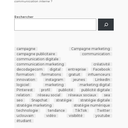
communication interne ?
Rechercher
campagne
Campagne marketing
campagne publicitaire
communication
communication digitale
communication marketing
créativité
decodagecom
digital
entreprise
Facebook
formation
formations
gratuit
influenceurs
innovation
instagram
jeunes
LinkedIn
logiciel
marketing
marketing digital
Pinterest
profil
publicité
publicité digitale
relation
réseau social
réseaux sociaux
sea
seo
Snapchat
stratégie
stratégie digitale
stratégie marketing
stratégie numérique
technologie
tendance
TikTok
Twitter
uclouvain
vidéo
visibilité
youtube
étudiant