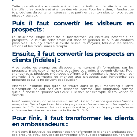
Cette première étape consiste à attirer du trafic sur le site internet en
identifiant les besoins et attentes des visiteurs. Pour les attirer, il faudra que
tu produises du contenu intéressant et pertinent sur ton site, ton blog et tes
réseaux sociaux.
Puis il faut convertir les visiteurs en
prospects
:
La deuxième étape consiste à transformer les visiteurs potentiels en
prospects. Le but de cette étape est donc de générer le plus de contacts
possibles ! Pour y arriver, il existe plusieurs moyens, tels que les call-to-
actions et les formulaires à remplir.
Ensuite, il faut convertir les prospects en
clients (fidèles) :
À ce stade, les entreprises disposent maintenant d’informations sur les
prospects mais ceux-ci ne sont peut-être pas prêts à devenir clients. Pour
changer cela, plusieurs méthodes s’offrent à l’entreprise : la newsletter, par
exemple. Elle permettra de montrer aux prospects que l’entreprise est
présente et qu’ils ne doivent pas l’oublier.
Attention, n’oublie pas qu’on se trouve dans le pull marketing : l’offre
d’inscription ne doit pas être ressentie comme une obligation, comme
quelque chose de “poussé vers eux”. Elle doit, par exemple, se trouver en fin
d’article.
Pssst, viens par ici, on va te dire un secret… En fait, c’est ce que nous faisons,
nous, chez Décodage Com. Nous te proposons des articles sur des sujets qui
pourraient t’intéresser, toi, notre public-cible, puis on te propose de nous
suivre sur les réseaux sociaux à la fin de l’article.
Pour finir, il faut transformer les clients
en ambassadeurs :
A présent, Il faut que les entreprises transforment le client en ambassadeur
des produits et/ou services de l’entreprise afin que cet ambassadeur en parle