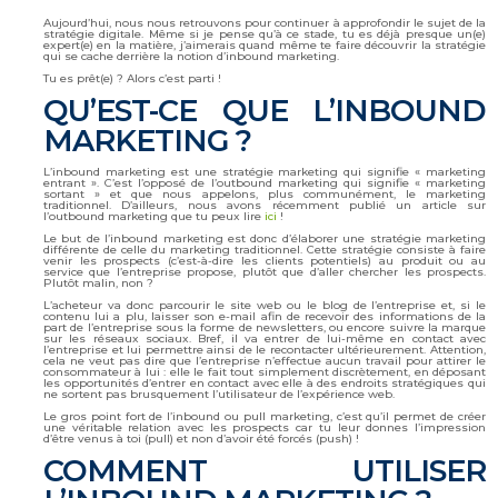
Aujourd’hui, nous nous retrouvons pour continuer à approfondir le sujet de la
stratégie digitale. Même si je pense qu’à ce stade, tu es déjà presque un(e)
expert(e) en la matière, j’aimerais quand même te faire découvrir la stratégie
qui se cache derrière la notion d’inbound marketing.
Tu es prêt(e) ? Alors c’est parti !
QU’EST-CE QUE L’INBOUND
MARKETING ?
L’inbound marketing est une stratégie marketing qui signifie « marketing
entrant ». C’est l’opposé de l’outbound marketing qui signifie « marketing
sortant » et que nous appelons, plus communément, le marketing
traditionnel. D’ailleurs, nous avons récemment publié un article sur
l’outbound marketing que tu peux lire
ici
!
Le but de l’inbound marketing est donc d’élaborer une stratégie marketing
différente de celle du marketing traditionnel. Cette stratégie consiste à faire
venir les prospects (c’est-à-dire les clients potentiels) au produit ou au
service que l’entreprise propose, plutôt que d’aller chercher les prospects.
Plutôt malin, non ?
L’acheteur va donc parcourir le site web ou le blog de l’entreprise et, si le
contenu lui a plu, laisser son e-mail afin de recevoir des informations de la
part de l’entreprise sous la forme de newsletters, ou encore suivre la marque
sur les réseaux sociaux. Bref, il va entrer de lui-même en contact avec
l’entreprise et lui permettre ainsi de le recontacter ultérieurement. Attention,
cela ne veut pas dire que l’entreprise n’effectue aucun travail pour attirer le
consommateur à lui : elle le fait tout simplement discrètement, en déposant
les opportunités d’entrer en contact avec elle à des endroits stratégiques qui
ne sortent pas brusquement l’utilisateur de l’expérience web.
Le gros point fort de l’inbound ou pull marketing, c’est qu’il permet de créer
une véritable relation avec les prospects car tu leur donnes l’impression
d’être venus à toi (pull) et non d’avoir été forcés (push) !
COMMENT UTILISER