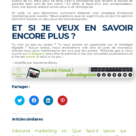
autour de lui. Mais pour se faire, c’est à l’entreprise que revient le boulot de
prendre bien soin de son client ! En effet, la base d’un bon ambassadeur,
c’est une bonne relation entre celui-ci et l’entreprise.
Et voilà, tu sais désormais comment élaborer une stratégie d’inbound
marketing avec succès ! Nous espérons que ce sujet t’a plu et qu’il t’a permis
d’enrichir encore un peu plus tes connaissances.
ET SI JE VEUX EN SAVOIR
ENCORE PLUS ?
Tu n’en as pas eu assez ? Tu veux encore en apprendre sur la stratégie
digitale ? Aucun stress, nous reviendrons vite vers toi avec de nouveaux
articles tous plus intéressants les uns que les autres ! N’hésite pas à nous
suivre sur
Instagram
pour être le premier à lire nos nouvelles publications et
à lire cet
article
si celui-ci t’a plu !
–
Modifié par Sandrine Borsu
Partager :
Cliquez
Cliquez
Cliquez
Cliquez
pour
pour
pour
pour
partager
partager
partager
partager
sur
sur
sur
sur
Twitter(ouvre
Facebook(ouvre
LinkedIn(ouvre
Pinterest(ouvre
dans
dans
dans
dans
Articles similaires
une
une
une
une
nouvelle
nouvelle
nouvelle
nouvelle
fenêtre)
fenêtre)
fenêtre)
fenêtre)
Inbound marketing vs
Que faut-il savoir sur