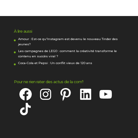
À lire aussi
Amour : Est-ce qu'Instagram est devenu le nouveau Tinder des
jeunes?
Les campagnes de LEGO : comment la créativité transforme le
contenu en succès viral ?
Coca-Cola et Pepsi : Un conflit vieux de 120 ans
Pour ne rien rater des actus de la com’!
Facebook
Instagram
Pinterest
LinkedIn
YouTube
TikTok