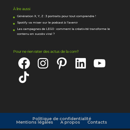
À lire aussi
Génération X, Y, Z : 3 portraits pour tout comprendre !
Spotify va miser sur le podcast à l'avenir
Les campagnes de LEGO : comment la créativité transforme le
contenu en succès viral ?
Pour ne rien rater des actus de la com’!
Facebook
Instagram
Pinterest
LinkedIn
YouTube
TikTok
Politique de confidentialité
Mentions légales
A propos
Contacts