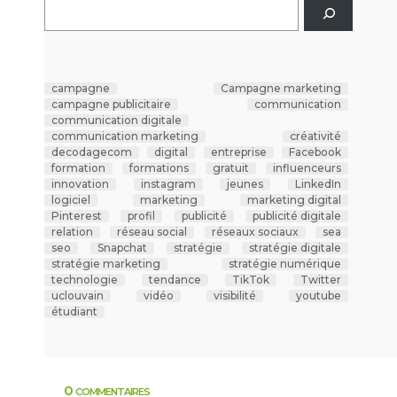
campagne
Campagne marketing
campagne publicitaire
communication
communication digitale
communication marketing
créativité
decodagecom
digital
entreprise
Facebook
formation
formations
gratuit
influenceurs
innovation
instagram
jeunes
LinkedIn
logiciel
marketing
marketing digital
Pinterest
profil
publicité
publicité digitale
relation
réseau social
réseaux sociaux
sea
seo
Snapchat
stratégie
stratégie digitale
stratégie marketing
stratégie numérique
technologie
tendance
TikTok
Twitter
uclouvain
vidéo
visibilité
youtube
étudiant
0 commentaires