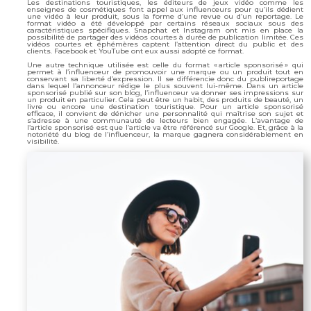
Les destinations touristiques, les éditeurs de jeux vidéo comme les
enseignes de cosmétiques font appel aux influenceurs pour qu’ils dédient
une vidéo à leur produit, sous la forme d’une revue ou d’un reportage. Le
format vidéo a été développé par certains réseaux sociaux sous des
caractéristiques spécifiques. Snapchat et Instagram ont mis en place la
possibilité de partager des vidéos courtes à durée de publication limitée. Ces
vidéos courtes et éphémères captent l’attention direct du public et des
clients. Facebook et YouTube ont eux aussi adopté ce format.
Une autre technique utilisée est celle du format « article sponsorisé » qui
permet à l’influenceur de promouvoir une marque ou un produit tout en
conservant sa liberté d’expression. Il se différencie donc du publireportage
dans lequel l’annonceur rédige le plus souvent lui-même. Dans un article
sponsorisé publié sur son blog, l’influenceur va donner ses impressions sur
un produit en particulier. Cela peut être un habit, des produits de beauté, un
livre ou encore une destination touristique. Pour un article sponsorisé
efficace, il convient de dénicher une personnalité qui maîtrise son sujet et
s’adresse à une communauté de lecteurs bien engagée. L’avantage de
l’article sponsorisé est que l’article va être référencé sur Google. Et, grâce à la
notoriété du blog de l’influenceur, la marque gagnera considérablement en
visibilité.