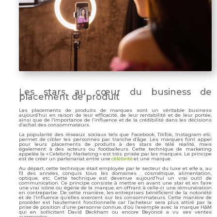
Les stars au cœur du business de
placement de produit
Les placements de produits de marques sont un véritable business
aujourd’hui en raison de leur efficacité, de leur rentabilité et de leur portée,
ainsi que de l’importance de l’influence et de la crédibilité dans les décisions
d’achat des consommateurs.
La popularité des réseaux sociaux tels que Facebook, TikTok, Instagram etc.
permet de cibler les personnes par tranche d’âge. Les marques font appel
pour leurs placements de produits à des stars de télé réalité, mais
également à des acteurs ou footballeurs. Cette technique de marketing
appelée la « Celebrity Marketing » est très prisée par les marques. Le principe
est de créer un partenariat entre une
célébrité
et une marque.
Au départ, cette technique était employée par le secteur du luxe et elle a, au
fil des années, conquis tous les domaines : cosmétique, alimentation,
optique, etc. Cette technique est devenue aujourd’hui un vrai outil de
communication. Ce principe consiste à mettre en avant une star et en faire
une vrai icône ou égérie de la marque, en offrant à celle-ci une rémunération
en contrepartie. De cette manière, les entreprises bénéficient de la notoriété
et de l’influence qu’elles exercent sur les consommateurs. Cette manière de
procéder est hautement fonctionnelle car l’acheteur sera plus attiré par la
prise de position d’une personne connue, d’où l’exemple avec la marque H&M
qui en sollicitant David Beckham ou encore Beyoncé a vu ses ventes
augmenter.