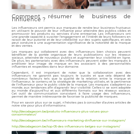
Comment résumer le business de
l’influence ?
Les influenceurs ont permis aux marques de rendre leur business fructueux
en utilisant le pouvoir de leur influence pour atteindre des publics cibles et
promouvoir les produits ou services d’une entreprise. Les influenceurs ont
une grande capacité à susciter l’engagement et l’intérêt de leurs followers en
raison de leur autorité et de leur crédibilité sur des sujets spécifiques, et cela
peut conduire à une augmentation significative de la notoriété de la marque
et des ventes.
Les marques qui collaborent avec des influenceurs bien choisis peuvent
bénéficier de la portée organique de leurs publications sur les réseaux
sociaux, atteindre de nouveaux publics et augmenter leur visibilité en ligne.
De plus, les partenariats avec des influenceurs peuvent aider les marques à
améliorer leur image de marque en les associant à des personnalités
influentes et respectées dans leur domaine.
Cependant, il est important de noter que la collaboration avec des
influenceurs ne garantit pas toujours le succès et que cela dépend de
nombreux facteurs tels que la qualité de la relation entre la marque et
l’influenceur, le contenu et la stratégie de marketing utilisés, et la pertinence
de l’influenceur pour le public cible de la marque. Les marques s’adaptent au
monde, aux tendances afin d’agrandir leur visibilité. Celles-ci se sont adaptée
au monde d’aujourd’hui et aux différents formats sur les réseaux sociaux.
Cet outil de communication consistant à faire usage des influenceurs,
permet de manière intéressante de favoriser la publicité de marques.
Pour en savoir plus sur ce sujet, n’hésites pas à consulter d’autres articles de
notre site pour plus d’informations:
http://decodagecom.be/produits-influenceurs-plus-values-pour-
consommateur/
http://decodagecom.be/influenceurs-marketing-dinfluence-sur-instagram/
http://decodagecom.be/top-05-des-influenceurs-belges-sur-instagram/