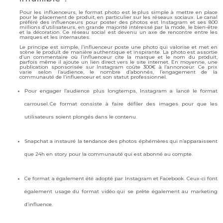
Pour les influenceurs, le format photo est le plus simple à mettre en place
pour le placement de produit, en particulier sur les réseaux sociaux. Le canal
préféré des influenceurs pour poster des photos est Instagram et ses 800
millions d’utilisateurs, en grande majorité intéressé par la mode, le bien-être
et la décoration. Ce réseau social est devenu un axe de rencontre entre les
marques et les internautes.
Le principe est simple, l’influenceur poste une photo qui valorise et met en
scène le produit de manière authentique et inspirante. La photo est assortie
d’un commentaire où l’influenceur cite la marque et le nom du produit,
parfois même il ajoute un lien direct vers le site internet. En moyenne, une
publication sponsorisée sur Instagram coûte 300€ à l’annonceur. Ce prix
varie selon l’audience, le nombre d’abonnés, l’engagement de la
communauté de l’influenceur et son statut professionnel.
Pour engager l’audience plus longtemps, Instagram a lancé le format
carrousel. Ce format consiste à faire défiler des images pour que les
utilisateurs soient plongés dans le contenu.
Snapchat a instauré la tendance des photos éphémères qui n’apparaissent
que 24h en story pour la communauté qui est abonné au compte.
Ce format a également été adopté par Instagram et Facebook. Ceux-ci font
également usage du format vidéo qui se prête également au marketing
d’influence.