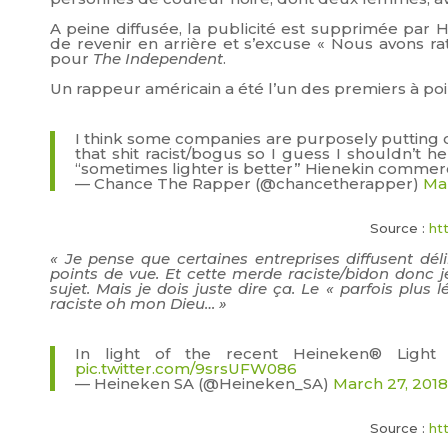
A peine diffusée, la publicité est supprimée par H
de revenir en arrière et s’excuse « Nous avons r
pour
The Independent
.
Un rappeur américain a été l’un des premiers à poi
I think some companies are purposely putting o
that shit racist/bogus so I guess I shouldn’t he
“sometimes lighter is better” Hienekin commercia
— Chance The Rapper (@chancetherapper)
Ma
Source :
ht
« Je pense que certaines entreprises diffusent dél
points de vue. Et cette merde raciste/bidon donc 
sujet. Mais je dois juste dire ça. Le « parfois plu
raciste oh mon Dieu… »
In light of the recent Heineken® Light B
pic.twitter.com/9srsUFW086
— Heineken SA (@Heineken_SA)
March 27, 2018
Source :
ht