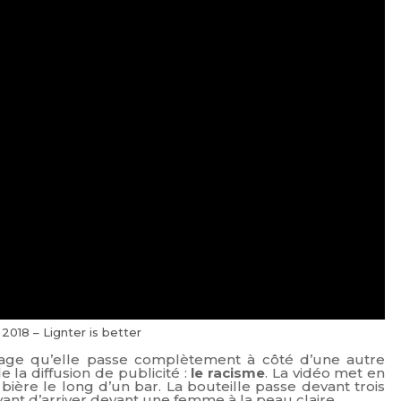
2018 – Lignter is better
lage qu’elle passe complètement à côté d’une autre
la diffusion de publicité :
le racisme
. La vidéo met en
 bière le long d’un bar. La bouteille passe devant trois
nt d’arriver devant une femme à la peau claire.