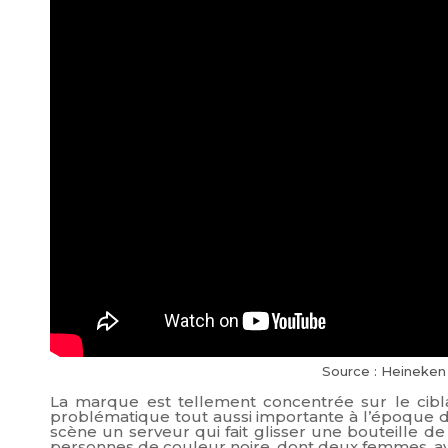
Source : Heineken 
La marque est tellement concentrée sur le cib
problématique tout aussi importante à l’époque de 
scène un serveur qui fait glisser une bouteille de
personnes de couleur noire, dont deux femmes, ava