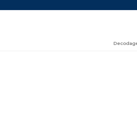
Decodage
LES FEMMES STÉRÉOT
par
jessica.magloire
|
Mar 5, 2022