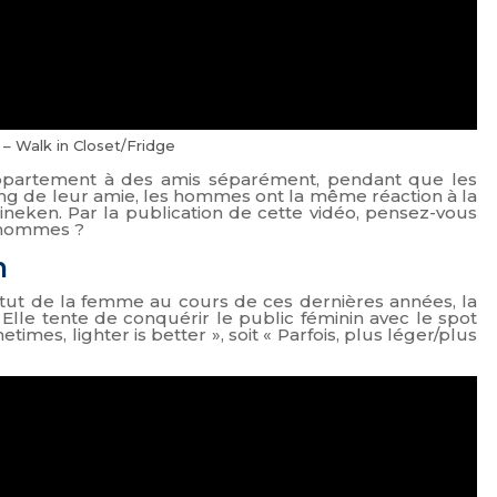
– Walk in Closet/Fridge
n appartement à des amis séparément, pendant que les
ng de leur amie, les hommes ont la même réaction à la
eken. Par la publication de cette vidéo, pensez-vous
 hommes ?
n
statut de la femme au cours de ces dernières années, la
lle tente de conquérir le public féminin avec le spot
mes, lighter is better », soit « Parfois, plus léger/plus