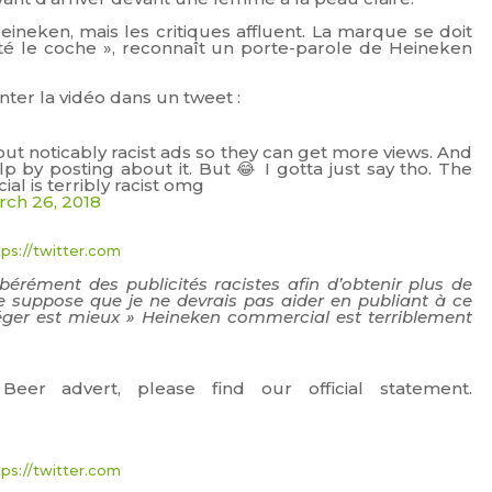
eineken, mais les critiques affluent. La marque se doit
até le coche », reconnaît un porte-parole de Heineken
nter la vidéo dans un tweet :
ut noticably racist ads so they can get more views. And
lp by posting about it. But 😂 I gotta just say tho. The
l is terribly racist omg
rch 26, 2018
tps://twitter.com
ibérément des publicités racistes afin d’obtenir plus de
je suppose que je ne devrais pas aider en publiant à ce
s léger est mieux » Heineken commercial est terriblement
eer advert, please find our official statement.
tps://twitter.com