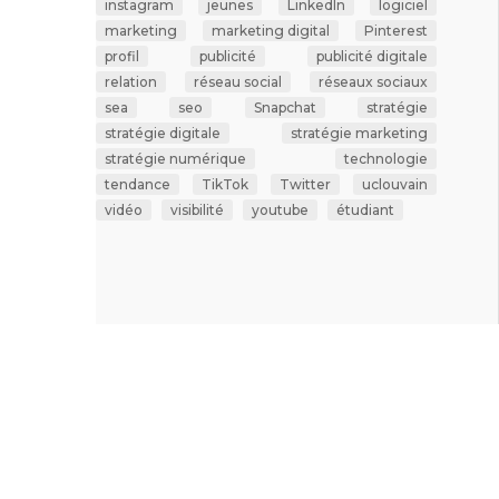
instagram
jeunes
LinkedIn
logiciel
marketing
marketing digital
Pinterest
profil
publicité
publicité digitale
relation
réseau social
réseaux sociaux
sea
seo
Snapchat
stratégie
stratégie digitale
stratégie marketing
stratégie numérique
technologie
tendance
TikTok
Twitter
uclouvain
vidéo
visibilité
youtube
étudiant