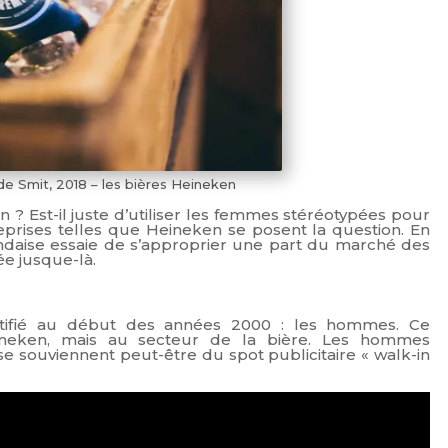
 de Smit, 2018 – les bières Heineken
in ?
Est-il juste d’utiliser les femmes stéréotypées pour
eprises telles que Heineken se posent la question. En
andaise essaie de s’approprier une part du marché des
ée jusque-là.
entifié au début des années 2000 : les hommes. Ce
eineken, mais au secteur de la bière. Les hommes
se souviennent peut-être du spot publicitaire « walk-in