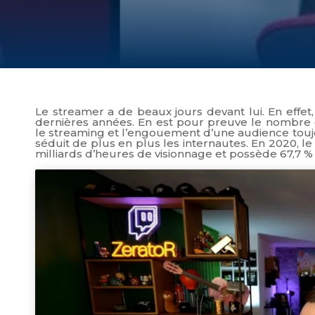
Le streamer a de beaux jours devant lui. En effet
dernières années. En est pour preuve le nombre 
le streaming et l’engouement d’une audience touj
séduit de plus en plus les internautes. En 2020, l
milliards d’heures de visionnage et possède 67,7 %