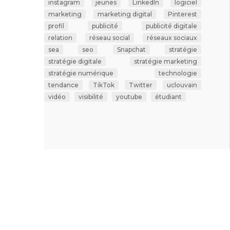
instagram
jeunes
LinkedIn
logiciel
marketing
marketing digital
Pinterest
profil
publicité
publicité digitale
relation
réseau social
réseaux sociaux
sea
seo
Snapchat
stratégie
stratégie digitale
stratégie marketing
stratégie numérique
technologie
tendance
TikTok
Twitter
uclouvain
vidéo
visibilité
youtube
étudiant