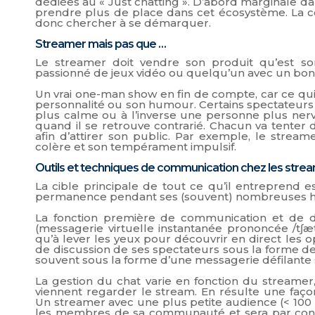
dédiées au « Just chatting ». D’abord marginale 
prendre plus de place dans cet écosystème. La 
donc chercher à se démarquer.
Streamer mais pas que …
Le streamer doit vendre son produit qu’est s
passionné de jeux vidéo ou quelqu’un avec un bon n
Un vrai one-man show en fin de compte, car ce qui 
personnalité ou son humour. Certains spectateur
plus calme ou à l’inverse une personne plus ner
quand il se retrouve contrarié. Chacun va tenter 
afin d’attirer son public. Par exemple, le stre
colère et son tempérament impulsif.
Outils et techniques de communication chez les stre
La cible principale de tout ce qu’il entreprend 
permanence pendant ses (souvent) nombreuses h
La fonction première de communication et de di
(messagerie virtuelle instantanée prononcée /tʃæt
qu’à lever les yeux pour découvrir en direct les op
de discussion de ses spectateurs sous la forme d
souvent sous la forme d’une messagerie défilante s
La gestion du chat varie en fonction du streame
viennent regarder le stream. En résulte une faç
Un streamer avec une plus petite audience (< 100
les membres de sa communauté et sera par con