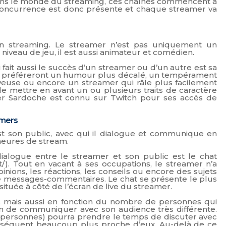
dans le monde du streaming, ces chaînes commencent à
concurrence est donc présente et chaque streamer va
on streaming. Le streamer n’est pas uniquement un
iveau de jeu, il est aussi animateur et comédien.
fait aussi le succès d’un streamer ou d’un autre est sa
s préféreront un humour plus décalé, un tempérament
veuse ou encore un streamer qui râle plus facilement
de mettre en avant un ou plusieurs traits de caractère
amer Sardoche est connu sur Twitch pour ses accès de
amers
est son public, avec qui il dialogue et communique en
eures de stream.
alogue entre le streamer et son public est le chat
/). Tout en vacant à ses occupations, le streamer n’a
inions, les réactions, les conseils ou encore des sujets
e messages-commentaires. Le chat se présente le plus
ituée à côté de l’écran de live du streamer.
r, mais aussi en fonction du nombre de personnes qui
on de communiquer avec son audience très différente.
 personnes) pourra prendre le temps de discuter avec
séquent beaucoup plus proche d’eux. Au-delà de ce