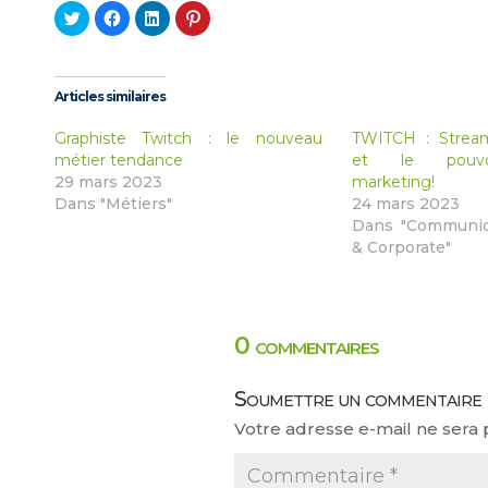
Cliquez
Cliquez
Cliquez
Cliquez
pour
pour
pour
pour
partager
partager
partager
partager
sur
sur
sur
sur
Twitter(ouvre
Facebook(ouvre
LinkedIn(ouvre
Pinterest(ouvre
dans
dans
dans
dans
une
une
une
une
Articles similaires
nouvelle
nouvelle
nouvelle
nouvelle
fenêtre)
fenêtre)
fenêtre)
fenêtre)
Graphiste Twitch : le nouveau
TWITCH : Strea
métier tendance
et le pouvoi
29 mars 2023
marketing!
Dans "Métiers"
24 mars 2023
Dans "Communic
& Corporate"
0 commentaires
Soumettre un commentaire
Votre adresse e-mail ne sera 