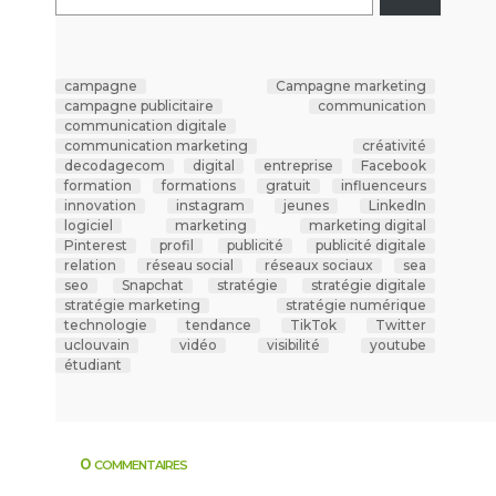
campagne
Campagne marketing
campagne publicitaire
communication
communication digitale
communication marketing
créativité
decodagecom
digital
entreprise
Facebook
formation
formations
gratuit
influenceurs
innovation
instagram
jeunes
LinkedIn
logiciel
marketing
marketing digital
Pinterest
profil
publicité
publicité digitale
relation
réseau social
réseaux sociaux
sea
seo
Snapchat
stratégie
stratégie digitale
stratégie marketing
stratégie numérique
technologie
tendance
TikTok
Twitter
uclouvain
vidéo
visibilité
youtube
étudiant
0 commentaires