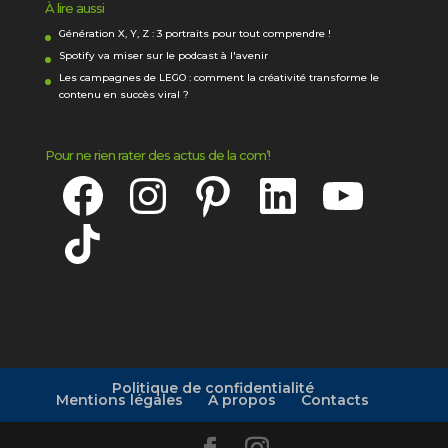
À lire aussi
Génération X, Y, Z : 3 portraits pour tout comprendre !
Spotify va miser sur le podcast à l'avenir
Les campagnes de LEGO : comment la créativité transforme le
contenu en succès viral ?
Pour ne rien rater des actus de la com’!
Facebook
Instagram
Pinterest
LinkedIn
YouTube
TikTok
Politique de confidentialité
Mentions légales
A propos
Contacts