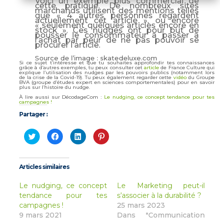
Voici un exemple plus commercial de
cette pratique. De nombreux sites
marchands utilisent des mentions telles
que « 4 autres personnes regardent
actuellement cet article », ou encore
« seulement quelques articles encore en
stock ». Ces nudges ont pour but de
pousser le consommateur à passer à
l’achat par peur de ne pas pouvoir se
procurer l’article.
Source de l’image : skatedeluxe.com
Si ce sujet t’intéresse et que tu souhaites approfondir tes connaissances
grâce à d’autres exemples, tu peux consulter cet
article
de France Culture qui
explique l’utilisation des nudges par les pouvoirs publics (notamment lors
de la crise de la Covid-19). Tu peux également regarder cette
vidéo
du Groupe
BVA (groupe d’études expert en sciences comportementales) pour en savoir
plus sur l’histoire du nudge.
À lire aussi sur DécodageCom :
Le nudging, ce concept tendance pour tes
campagnes !
Partager :
Cliquez
Cliquez
Cliquez
Cliquez
pour
pour
pour
pour
partager
partager
partager
partager
sur
sur
sur
sur
Twitter(ouvre
Facebook(ouvre
LinkedIn(ouvre
Pinterest(ouvre
dans
dans
dans
dans
Articles similaires
une
une
une
une
nouvelle
nouvelle
nouvelle
nouvelle
fenêtre)
fenêtre)
fenêtre)
fenêtre)
Le nudging, ce concept
Le Marketing peut-il
tendance pour tes
s’associer à la durabilité ?
campagnes !
25 mars 2023
9 mars 2021
Dans "Communication