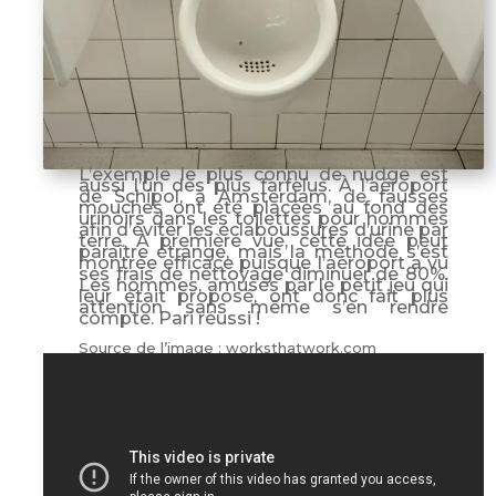
L’exemple le plus connu de nudge est
aussi l’un des plus farfelus. À l’aéroport
de Schipol, à Amsterdam, de fausses
mouches ont été placées au fond des
urinoirs dans les toilettes pour hommes
afin d’éviter les éclaboussures d’urine par
terre. À première vue, cette idée peut
paraître étrange, mais la méthode s’est
montrée efficace puisque l’aéroport a vu
ses frais de nettoyage diminuer de 80%.
Les hommes, amusés par le petit jeu qui
leur était proposé, ont donc fait plus
attention sans même s’en rendre
compte. Pari réussi !
Source de l’image : worksthatwork.com