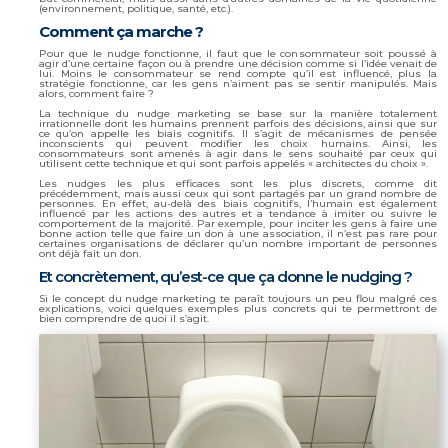
(environnement, politique, santé, etc.).
Comment ça marche ?
Pour que le nudge fonctionne, il faut que le consommateur soit poussé à
agir d’une certaine façon ou à prendre une décision comme si l’idée venait de
lui. Moins le consommateur se rend compte qu’il est influencé, plus la
stratégie fonctionne, car les gens n’aiment pas se sentir manipulés. Mais
alors, comment faire ?
La technique du nudge marketing se base sur la manière totalement
irrationnelle dont les humains prennent parfois des décisions, ainsi que sur
ce qu’on appelle les biais cognitifs. Il s’agit de mécanismes de pensée
inconscients qui peuvent modifier les choix humains. Ainsi, les
consommateurs sont amenés à agir dans le sens souhaité par ceux qui
utilisent cette technique et qui sont parfois appelés « architectes du choix ».
Les nudges les plus efficaces sont les plus discrets, comme dit
précédemment, mais aussi ceux qui sont partagés par un grand nombre de
personnes. En effet, au-delà des biais cognitifs, l’humain est également
influencé par les actions des autres et a tendance à imiter ou suivre le
comportement de la majorité. Par exemple, pour inciter les gens à faire une
bonne action telle que faire un don à une association, il n’est pas rare pour
certaines organisations de déclarer qu’un nombre important de personnes
ont déjà fait un don.
Et concrètement, qu’est-ce que ça donne le nudging ?
Si le concept du nudge marketing te paraît toujours un peu flou malgré ces
explications, voici quelques exemples plus concrets qui te permettront de
bien comprendre de quoi il s’agit.