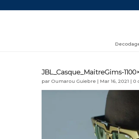
Decodage
JBL_Casque_MaitreGims-1100×
par
Oumarou Guiebre
|
Mar 16, 2021
|
0 