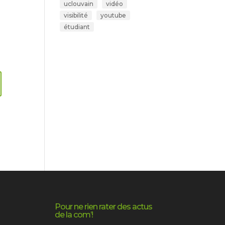
uclouvain
vidéo
visibilité
youtube
étudiant
Pour ne rien rater des actus
de la com’!