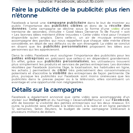
Source: Facebook, about.fb.com
Faire la publicité de la publicité: plus rien
n’étonne
Facebook a lancé une
campagne publicitaire
dans le but de montrer au
public l’importance des
publicités ciblées
et donc de la
récolte des
données
. Cette campagne se décline sous la forme d’une
vidéo
d’une
trentaine de secondes, intitulée « Good Ideas Derserve To Be Found » soit
« Les bonnes idées méritent d’être trouvées ». Cette vidéo n’est pour l’instant
disponible qu’en anglais. Dans celle-ci, un air de musique entrainant
accompagne des paroles qui nous rappellent que chaque idée mérite d’être
considérée, en dépit de ses défauts ou de son étrangeté. La vidéo se conclut
en disant que les
publicités personnalisées
proposent les idées aux
personnes qui les apprécieront.
Dans la vidéo, Facebook veut souligner l’importance des publicités pour les
petites entreprises
en précisant que celles-ci en dépendent grandement.
En effet, grâce aux
publicités personnalisées
, les utilisateurs trouvent
plus simplement les produits et services de petites entreprises. Les données
récoltées par Facebook (comme l’âge, la localisation, les habitudes en ligne,
les achats…) permettent de
cibler
très précisément des consommateurs
potentiels et d’accroître la
visibilité
des entreprises de façon pertinente. De
plus, puisque les publicités sur Facebook sont moins onéreuses que les
publicités dans la presse papier ou à la télévision, elles constituent un
avantage et une opportunité non négligeables.
Détails sur la campagne
Facebook a également annoncé que cette vidéo sera accompagnée d’un
sticker sur
Instagram
et du hashtag « DeserveToBeFound » sur
Facebook
,
afin de booster la visibilité des petites entreprises sur les deux réseaux. En
outre, la publicité sera diffusée à la télévision, à la radio et en ligne pendant
12 semaines. Selon
Reuters
, le budget de cette campagne s’élèverait à
plusieurs millions de dollars.