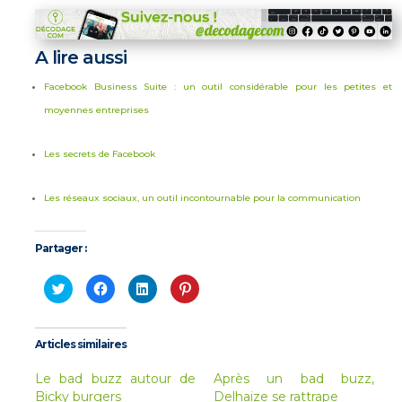
A lire aussi
Facebook Business Suite : un outil considérable pour les petites et
moyennes entreprises
Les secrets de Facebook
Les réseaux sociaux, un outil incontournable pour la communication
Partager :
Cliquez
Cliquez
Cliquez
Cliquez
pour
pour
pour
pour
partager
partager
partager
partager
sur
sur
sur
sur
Twitter(ouvre
Facebook(ouvre
LinkedIn(ouvre
Pinterest(ouvre
dans
dans
dans
dans
Articles similaires
une
une
une
une
nouvelle
nouvelle
nouvelle
nouvelle
fenêtre)
fenêtre)
fenêtre)
fenêtre)
Le bad buzz autour de
Après un bad buzz,
Bicky burgers
Delhaize se rattrape