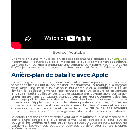
Source: Youtube
Une version d’une minute de la vidéo est également disponible sur
YouTube
.
Néanmoins, il s’avère que de prime abord, le public semble fort
sceptique
.
La vidéo sur YouTube a engrangé une centaine de « j’aime » contre plus de
5 400 « je n’aime pas ». Les commentaires sous la vidéo ont été désactivés.
Arrière-plan de bataille avec Apple
La campagne publicitaire serait en réalité une réponse à la dernière
fonctionnalité d’
Apple
(l’App Tracking Transparency). La marque à la pomme
veut lancer une mise à jour dans le but d’améliorer la
confidentialité
, de
limiter la collecte
effrénée des données des utilisateurs et davantage
encadrer cette collecte
. Les sites et applications devront alors demander
la
permission
aux utilisateurs avant de
partager leurs données
à des fins
de ciblage publicitaire avec des partenaires. Facebook craint donc que cette
mise à jour d’Apple, prévue pour le printemps de cette année, n’incite les
utilisateurs à refuser de donner accès à leurs données s’ils en ont le choix.
Chose qui ne plait pas à Facebook sachant que
98 % de ses revenus
proviennent des publicités. Le ciblage publicitaire est donc un de ses atouts.
Toutefois, Facebook dément cette éventualité et affirme que la campagne fait
partie d’une stratégie à plus long terme. Cette stratégie a pour but de
soutenir les petites entreprises
mises à rude épreuve en cette période de
pandémie. Sauveur des petites entreprises ou défenseur de ses propres
intérêts : à toi de juger.