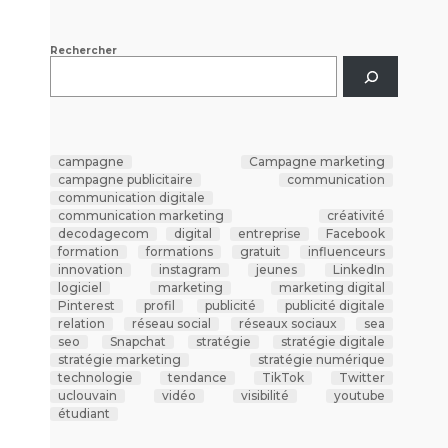
Rechercher
campagne
Campagne marketing
campagne publicitaire
communication
communication digitale
communication marketing
créativité
decodagecom
digital
entreprise
Facebook
formation
formations
gratuit
influenceurs
innovation
instagram
jeunes
LinkedIn
logiciel
marketing
marketing digital
Pinterest
profil
publicité
publicité digitale
relation
réseau social
réseaux sociaux
sea
seo
Snapchat
stratégie
stratégie digitale
stratégie marketing
stratégie numérique
technologie
tendance
TikTok
Twitter
uclouvain
vidéo
visibilité
youtube
étudiant