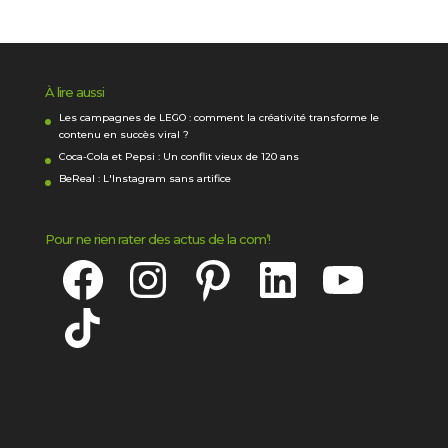
À lire aussi
Les campagnes de LEGO : comment la créativité transforme le
contenu en succès viral ?
Coca-Cola et Pepsi : Un conflit vieux de 120 ans
BeReal : L'Instagram sans artifice
Pour ne rien rater des actus de la com’!
Facebook
Instagram
Pinterest
LinkedIn
YouTube
TikTok