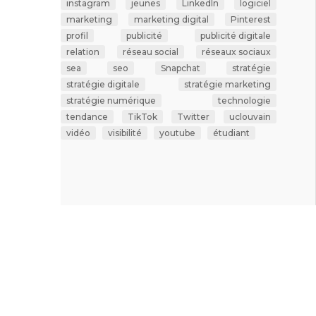
instagram
jeunes
LinkedIn
logiciel
marketing
marketing digital
Pinterest
profil
publicité
publicité digitale
relation
réseau social
réseaux sociaux
sea
seo
Snapchat
stratégie
stratégie digitale
stratégie marketing
stratégie numérique
technologie
tendance
TikTok
Twitter
uclouvain
vidéo
visibilité
youtube
étudiant