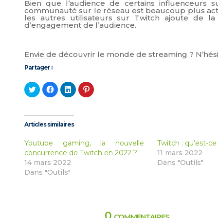
Bien que l’audience de certains influenceurs 
communauté sur le réseau est beaucoup plus activ
les autres utilisateurs sur Twitch ajoute de l
d’engagement de l’audience.
Envie de découvrir le monde de streaming ? N’hésit
Partager :
Cliquez
Cliquez
Cliquez
Cliquez
pour
pour
pour
pour
partager
partager
partager
partager
sur
sur
sur
sur
Twitter(ouvre
Facebook(ouvre
LinkedIn(ouvre
Pinterest(ouvre
dans
dans
dans
dans
une
une
une
une
Articles similaires
nouvelle
nouvelle
nouvelle
nouvelle
fenêtre)
fenêtre)
fenêtre)
fenêtre)
Youtube gaming, la nouvelle
Twitch : qu’est-ce
concurrence de Twitch en 2022 ?
11 mars 2022
14 mars 2022
Dans "Outils"
Dans "Outils"
0 commentaires