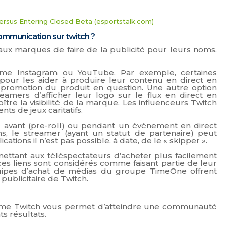
rsus Entering Closed Beta (esportstalk.com)
ommunication sur twitch ?
ux marques de faire de la publicité pour leurs noms,
omme Instagram ou YouTube. Par exemple, certaines
pour les aider à produire leur contenu en direct en
 promotion du produit en question. Une autre option
mers d’afficher leur logo sur le flux en direct en
re la visibilité de la marque. Les influenceurs Twitch
s de jeux caritatifs.
é avant (pre-roll) ou pendant un événement en direct
ns, le streamer (ayant un statut de partenaire) peut
ations il n’est pas possible, à date, de le « skipper ».
mettant aux téléspectateurs d’acheter plus facilement
es liens sont considérés comme faisant partie de leur
quipes d’achat de médias du groupe TimeOne offrent
ublicitaire de Twitch.
omme Twitch vous permet d’atteindre une communauté
s résultats.