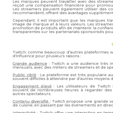
Les marques peuvent travailler avec des streame
reçoit une compensation financière pour promouv
Les streamers peuvent également utiliser des cod
recommandent, offrant des avantages supplémentai
Cependant, il est important que les marques tra
image de marque et à leurs valeurs. Les streamer
promotion de produits afin de maintenir la confia
transparentes sur les partenariats sponsorisés pour
Twitch, comme beaucoup d’autres plateformes we
d’influence pour plusieurs raisons :
Grande audience
: Twitch a une audience très imp
mensuels, avec des milliers de streamers et de sp
Public ciblé
: La plateforme est très populaire a
souvent difficiles à atteindre par d’autres moyens d
Engagement élevé
: Les utilisateurs de Twitc
souvent de nombreuses heures à regarder des St
autres spectateurs.
Contenu diversifié
: Twitch propose une grande va
de cuisine, en passant par les événements en direct
Interactivité
: Twitch offre une interaction en tem