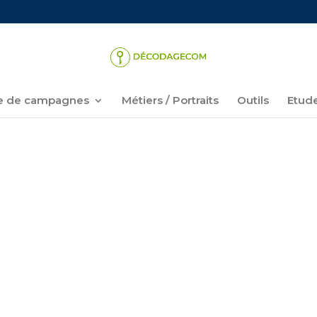
 de campagnes
Métiers / Portraits
Outils
Etud
VIDÉO, GAMING ET LE PO