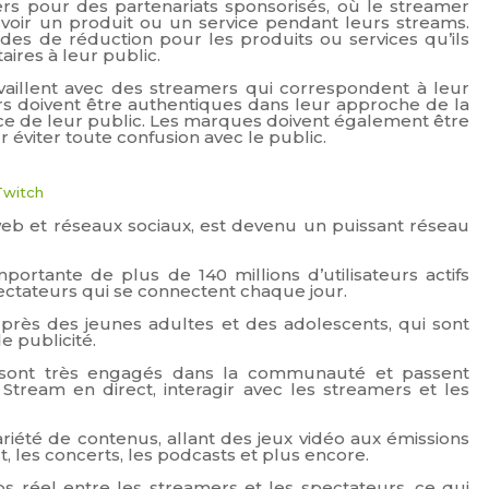
rs pour des partenariats sponsorisés, où le streamer
oir un produit ou un service pendant leurs streams.
es de réduction pour les produits ou services qu’ils
res à leur public.
vaillent avec des streamers qui correspondent à leur
s doivent être authentiques dans leur approche de la
nce de leur public. Les marques doivent également être
 éviter toute confusion avec le public.
Twitch
b et réseaux sociaux, est devenu un puissant réseau
ortante de plus de 140 millions d’utilisateurs actifs
ectateurs qui se connectent chaque jour.
uprès des jeunes adultes et des adolescents, qui sont
e publicité.
h sont très engagés dans la communauté et passent
ream en direct, interagir avec les streamers et les
riété de contenus, allant des jeux vidéo aux émissions
, les concerts, les podcasts et plus encore.
ps réel entre les streamers et les spectateurs, ce qui