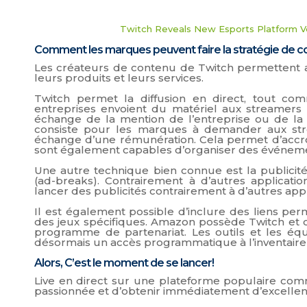
Twitch Reveals New Esports Platform Ve
Comment les marques peuvent faire la stratégie de c
Les créateurs de contenu de Twitch permettent a
leurs produits et leurs services.
Twitch permet la diffusion en direct, tout c
entreprises envoient du matériel aux streamers 
échange de la mention de l’entreprise ou de la
consiste pour les marques à demander aux strea
échange d’une rémunération. Cela permet d’accroît
sont également capables d’organiser des événement
Une autre technique bien connue est la publicit
(ad-breaks). Contrairement à d’autres applicatio
lancer des publicités contrairement à d’autres applic
Il est également possible d’inclure des liens per
des jeux spécifiques. Amazon possède Twitch et c
programme de partenariat. Les outils et les é
désormais un accès programmatique à l’inventaire p
Alors, C’est le moment de se lancer!
Live en direct sur une plateforme populaire c
passionnée et d’obtenir immédiatement d’excellent