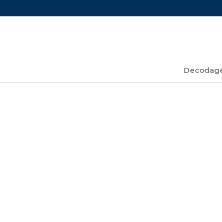
Decodage
TWITCH : STREAM 
MARKETING!
par
mohammed.elhajoui
|
Mar 24, 2023