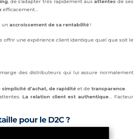
ing
, de s’adapter très rapidement aux
attentes
de ses
x
efficacement…
à un
accroissement de sa rentabilité
!
re offrir une expérience client identique quel que soit le
a marge des distributeurs qui lui assure normalement
e
simplicité d’achat, de rapidité
et de
transparence
.
attentes.
La relation client est authentique
… Facteur
aille pour le D2C ?