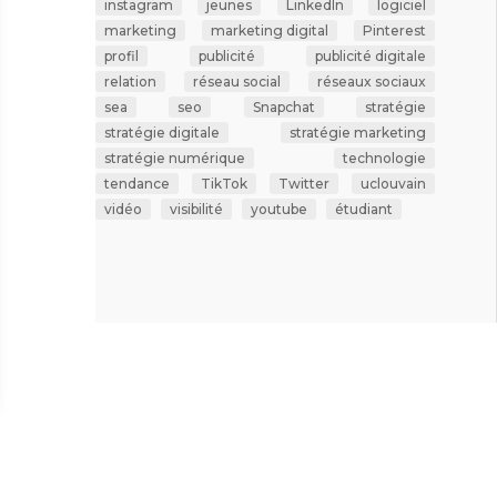
instagram
jeunes
LinkedIn
logiciel
marketing
marketing digital
Pinterest
profil
publicité
publicité digitale
relation
réseau social
réseaux sociaux
sea
seo
Snapchat
stratégie
stratégie digitale
stratégie marketing
stratégie numérique
technologie
tendance
TikTok
Twitter
uclouvain
vidéo
visibilité
youtube
étudiant