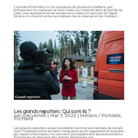
L’arrivée d’Internet a vu la naissance de plusieurs métiers. Les
entreprises ou marques se sont ruées sur Internet dans le but de se
créer une réputation et de vendre leurs biens et services en ligne.
Situé à mi-chemin entre les métiers liés à Internet et les métiers...
Les grands reporters : Qui sont-ils ?
par
joel.yemeli
|
Mar 7, 2022
|
Métiers / Portraits
,
Portraits
Les grands reporters aussi considérés comme journalistes de terrain
sont l’interface entre les faits marquants qu’ils rapportent et le public
qui reçoit l’information. Ils couvrent principalement des événements
historiques et réalisent des grands reportages sur...