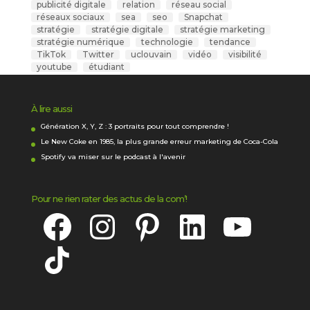
publicité digitale
relation
réseau social
réseaux sociaux
sea
seo
Snapchat
stratégie
stratégie digitale
stratégie marketing
stratégie numérique
technologie
tendance
TikTok
Twitter
uclouvain
vidéo
visibilité
youtube
étudiant
À lire aussi
Génération X, Y, Z : 3 portraits pour tout comprendre !
Le New Coke en 1985, la plus grande erreur marketing de Coca-Cola
Spotify va miser sur le podcast à l'avenir
Pour ne rien rater des actus de la com’!
Facebook
Instagram
Pinterest
LinkedIn
YouTube
TikTok