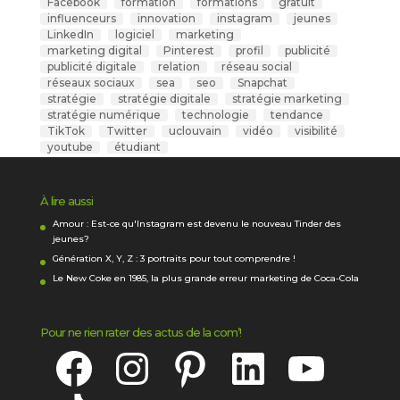
Facebook
formation
formations
gratuit
influenceurs
innovation
instagram
jeunes
LinkedIn
logiciel
marketing
marketing digital
Pinterest
profil
publicité
publicité digitale
relation
réseau social
réseaux sociaux
sea
seo
Snapchat
stratégie
stratégie digitale
stratégie marketing
stratégie numérique
technologie
tendance
TikTok
Twitter
uclouvain
vidéo
visibilité
youtube
étudiant
À lire aussi
Amour : Est-ce qu'Instagram est devenu le nouveau Tinder des
jeunes?
Génération X, Y, Z : 3 portraits pour tout comprendre !
Le New Coke en 1985, la plus grande erreur marketing de Coca-Cola
Pour ne rien rater des actus de la com’!
Facebook
Instagram
Pinterest
LinkedIn
YouTube
TikTok