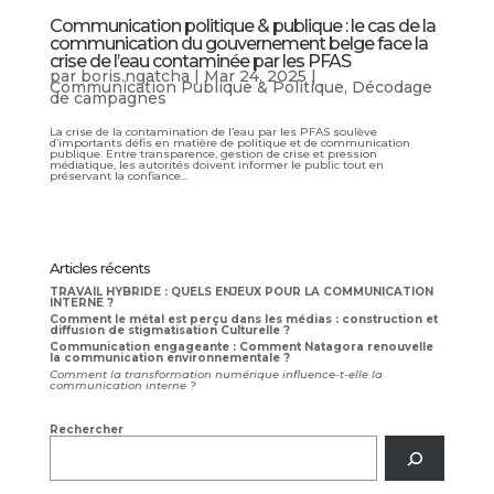
Communication politique & publique : le cas de la
communication du gouvernement belge face la
crise de l’eau contaminée par les PFAS
par
boris.ngatcha
|
Mar 24, 2025
|
Communication Publique & Politique
,
Décodage
de campagnes
La crise de la contamination de l’eau par les PFAS soulève
d’importants défis en matière de politique et de communication
publique. Entre transparence, gestion de crise et pression
médiatique, les autorités doivent informer le public tout en
préservant la confiance...
Articles récents
TRAVAIL HYBRIDE : QUELS ENJEUX POUR LA COMMUNICATION
INTERNE ?
Comment le métal est perçu dans les médias : construction et
diffusion de stigmatisation Culturelle ?
Communication engageante : Comment Natagora renouvelle
la communication environnementale ?
Comment la transformation numérique influence-t-elle la
communication interne ?
Rechercher