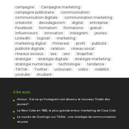
campagne
Campagne marketing
campagne publicitaire
communication
communication digitale
communication marketing
créativité
decodagecom
digital
entreprise
Facebook
formation
formations
gratuit
influenceurs
innovation
instagram
jeunes
LinkedIn
logiciel
marketing
marketing digital
Pinterest
profil
publicité
publicité digitale
relation
réseau social
réseaux sociaux
sea
seo
Snapchat
stratégie
stratégie digitale
stratégie marketing
stratégie numérique
technologie
tendance
TikTok
Twitter
uclouvain
vidéo
visibilité
youtube
étudiant
À lire aussi
Amour : Est-ce qu'Instagram est devenu le nouveau Tinder des
jeunes?
Le New Coke en 1985, la plus grande erreur marketing de Coca-Cola
Le succès de Duolingo sur TikTok : une stratégie de communication
réussie