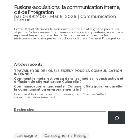
Fusions-acquisitions : la communication interne,
clé de l’intégration
par
04992400
|
Mar 8, 2026
|
Communication
interne
Entre 50 % et 70 % des fusions-acquisitions n’atteignent pas leurs
objectifs. Si les causes financières sont souvent pointées, les échecs
reposent largement sur des facteurs humains. Incertitudes,
résistances au changement et chocs culturels freinent l’intégration....
Articles récents
TRAVAIL HYBRIDE : QUELS ENJEUX POUR LA COMMUNICATION
INTERNE ?
Comment le métal est perçu dans les médias : construction et
diffusion de stigmatisation Culturelle ?
Communication engageante : Comment Natagora renouvelle
la communication environnementale ?
Comment la transformation numérique influence-t-elle la
communication interne ?
Rechercher
campagne
Campagne marketing