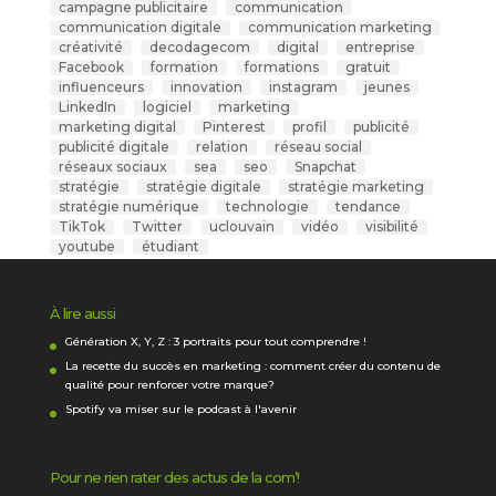
campagne publicitaire
communication
communication digitale
communication marketing
créativité
decodagecom
digital
entreprise
Facebook
formation
formations
gratuit
influenceurs
innovation
instagram
jeunes
LinkedIn
logiciel
marketing
marketing digital
Pinterest
profil
publicité
publicité digitale
relation
réseau social
réseaux sociaux
sea
seo
Snapchat
stratégie
stratégie digitale
stratégie marketing
stratégie numérique
technologie
tendance
TikTok
Twitter
uclouvain
vidéo
visibilité
youtube
étudiant
À lire aussi
Génération X, Y, Z : 3 portraits pour tout comprendre !
La recette du succès en marketing : comment créer du contenu de
qualité pour renforcer votre marque?
Spotify va miser sur le podcast à l'avenir
Pour ne rien rater des actus de la com’!