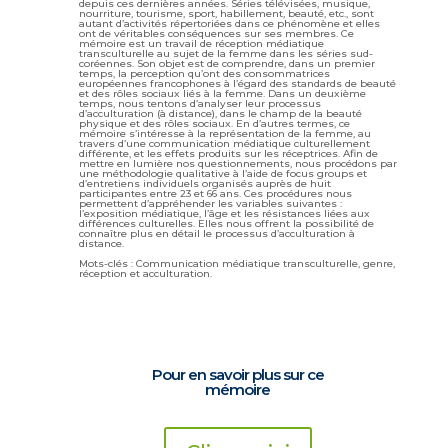
depuis ces dernières années. Séries télévisées, musique,
nourriture, tourisme, sport, habillement, beauté, etc., sont
autant d’activités répertoriées dans ce phénomène et elles
ont de véritables conséquences sur ses membres. Ce
mémoire est un travail de réception médiatique
transculturelle au sujet de la femme dans les séries sud-
coréennes. Son objet est de comprendre, dans un premier
temps, la perception qu’ont des consommatrices
européennes francophones à l’égard des standards de beauté
et des rôles sociaux liés à la femme. Dans un deuxième
temps, nous tentons d’analyser leur processus
d’acculturation (à distance), dans le champ de la beauté
physique et des rôles sociaux. En d’autres termes, ce
mémoire s’intéresse à la représentation de la femme, au
travers d’une communication médiatique culturellement
différente, et les effets produits sur les réceptrices. Afin de
mettre en lumière nos questionnements, nous procédons par
une méthodologie qualitative à l’aide de focus groups et
d’entretiens individuels organisés auprès de huit
participantes entre 23 et 66 ans. Ces procédures nous
permettent d’appréhender les variables suivantes :
l’exposition médiatique, l’âge et les résistances liées aux
différences culturelles. Elles nous offrent la possibilité de
connaître plus en détail le processus d’acculturation à
distance.
Mots-clés : C
ommunication médiatique transculturelle, genre,
réception et acculturation.
Pour en savoir plus sur ce
mémoire