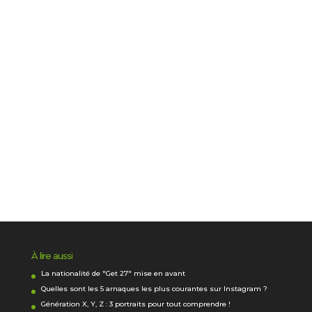
À lire aussi
La nationalité de "Get 27" mise en avant
Quelles sont les 5 arnaques les plus courantes sur Instagram ?
Génération X, Y, Z : 3 portraits pour tout comprendre !