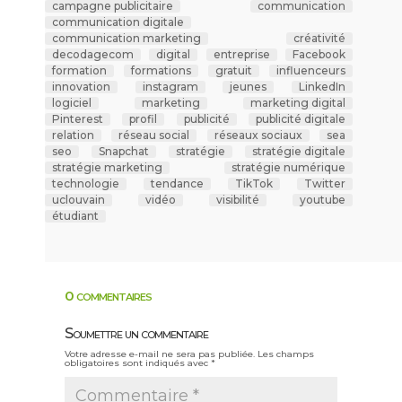
campagne publicitaire
communication
communication digitale
communication marketing
créativité
decodagecom
digital
entreprise
Facebook
formation
formations
gratuit
influenceurs
innovation
instagram
jeunes
LinkedIn
logiciel
marketing
marketing digital
Pinterest
profil
publicité
publicité digitale
relation
réseau social
réseaux sociaux
sea
seo
Snapchat
stratégie
stratégie digitale
stratégie marketing
stratégie numérique
technologie
tendance
TikTok
Twitter
uclouvain
vidéo
visibilité
youtube
étudiant
0 commentaires
Soumettre un commentaire
Votre adresse e-mail ne sera pas publiée.
Les champs
obligatoires sont indiqués avec
*