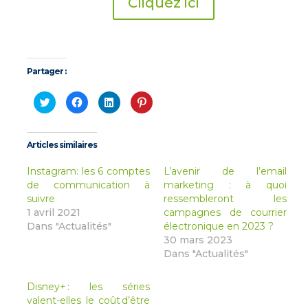
Cliquez ici
Partager :
Cliquez
Cliquez
Cliquez
Cliquez
pour
pour
pour
pour
partager
partager
partager
partager
sur
sur
sur
sur
Twitter(ouvre
Facebook(ouvre
LinkedIn(ouvre
Pinterest(ouvre
dans
dans
dans
dans
Articles similaires
une
une
une
une
nouvelle
nouvelle
nouvelle
nouvelle
fenêtre)
fenêtre)
fenêtre)
fenêtre)
Instagram: les 6 comptes
L’avenir de l’email
de communication à
marketing : à quoi
suivre
ressembleront les
1 avril 2021
campagnes de courrier
Dans "Actualités"
électronique en 2023 ?
30 mars 2023
Dans "Actualités"
Disney+ : les séries
valent-elles le coût d’être