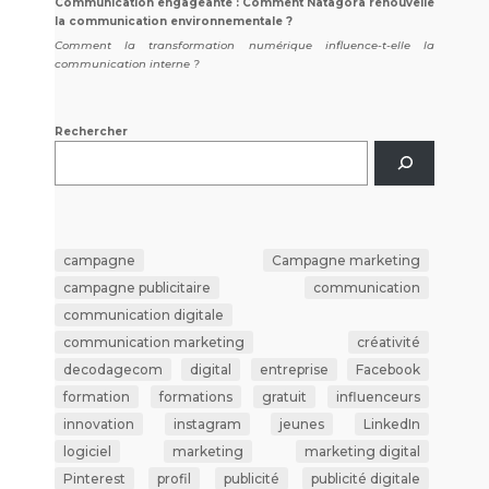
Communication engageante : Comment Natagora renouvelle
la communication environnementale ?
Comment la transformation numérique influence-t-elle la
communication interne ?
Rechercher
campagne
Campagne marketing
campagne publicitaire
communication
communication digitale
communication marketing
créativité
decodagecom
digital
entreprise
Facebook
formation
formations
gratuit
influenceurs
innovation
instagram
jeunes
LinkedIn
logiciel
marketing
marketing digital
Pinterest
profil
publicité
publicité digitale