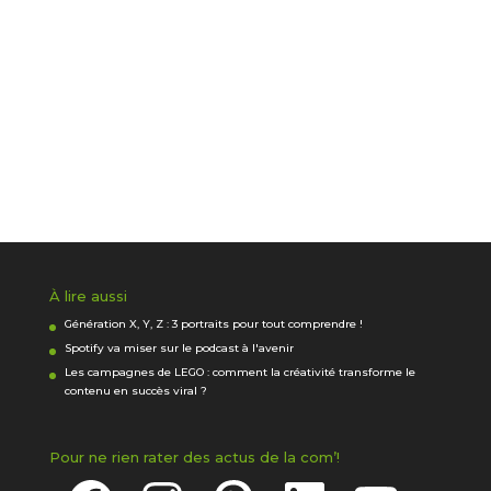
À lire aussi
Génération X, Y, Z : 3 portraits pour tout comprendre !
Spotify va miser sur le podcast à l'avenir
Les campagnes de LEGO : comment la créativité transforme le
contenu en succès viral ?
Pour ne rien rater des actus de la com’!
Facebook
Instagram
Pinterest
LinkedIn
YouTube