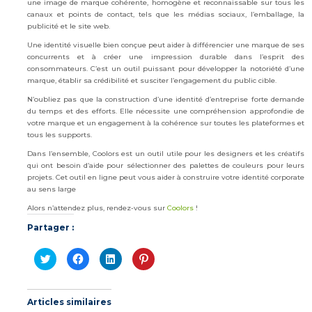
une image de marque cohérente, homogène et reconnaissable sur tous les
canaux et points de contact, tels que les médias sociaux, l’emballage, la
publicité et le site web.
Une identité visuelle bien conçue peut aider à différencier une marque de ses
concurrents et à créer une impression durable dans l’esprit des
consommateurs. C’est un outil puissant pour développer la notoriété d’une
marque, établir sa crédibilité et susciter l’engagement du public cible.
N’oubliez pas que la construction d’une identité d’entreprise forte demande
du temps et des efforts. Elle nécessite une compréhension approfondie de
votre marque et un engagement à la cohérence sur toutes les plateformes et
tous les supports.
Dans l’ensemble, Coolors est un outil utile pour les designers et les créatifs
qui ont besoin d’aide pour sélectionner des palettes de couleurs pour leurs
projets. Cet outil en ligne peut vous aider à construire votre identité corporate
au sens large
Alors n’attendez plus, rendez-vous sur
Coolors
!
Partager :
Cliquez
Cliquez
Cliquez
Cliquez
pour
pour
pour
pour
partager
partager
partager
partager
sur
sur
sur
sur
Twitter(ouvre
Facebook(ouvre
LinkedIn(ouvre
Pinterest(ouvre
dans
dans
dans
dans
Articles similaires
une
une
une
une