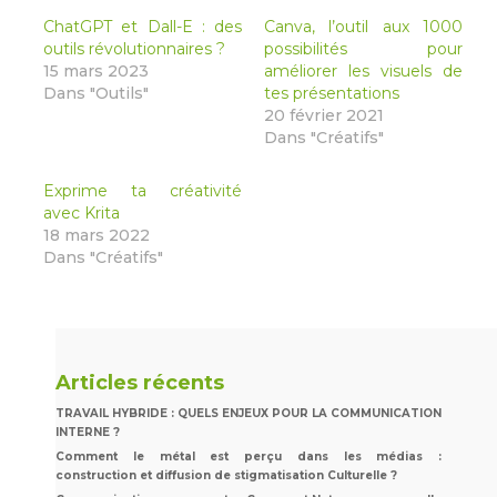
nouvelle
nouvelle
nouvelle
nouvelle
fenêtre)
fenêtre)
fenêtre)
fenêtre)
ChatGPT et Dall-E : des
Canva, l’outil aux 1000
outils révolutionnaires ?
possibilités pour
15 mars 2023
améliorer les visuels de
Dans "Outils"
tes présentations
20 février 2021
Dans "Créatifs"
Exprime ta créativité
avec Krita
18 mars 2022
Dans "Créatifs"
Articles récents
TRAVAIL HYBRIDE : QUELS ENJEUX POUR LA COMMUNICATION
INTERNE ?
Comment le métal est perçu dans les médias :
construction et diffusion de stigmatisation Culturelle ?