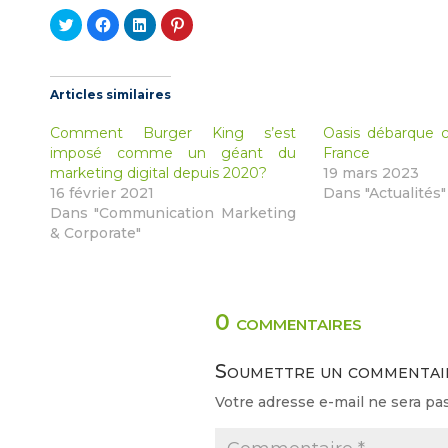
Cliquez
Cliquez
Cliquez
Cliquez
pour
pour
pour
pour
partager
partager
partager
partager
sur
sur
sur
sur
Twitter(ouvre
Facebook(ouvre
LinkedIn(ouvre
Pinterest(ouvre
dans
dans
dans
dans
une
une
une
une
Articles similaires
nouvelle
nouvelle
nouvelle
nouvelle
fenêtre)
fenêtre)
fenêtre)
fenêtre)
Comment Burger King s’est
Oasis débarque 
imposé comme un géant du
France
marketing digital depuis 2020?
19 mars 2023
16 février 2021
Dans "Actualités"
Dans "Communication Marketing
& Corporate"
0 commentaires
Soumettre un commentai
Votre adresse e-mail ne sera pas