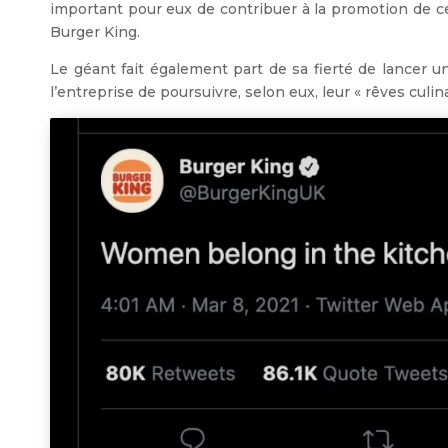
important pour eux de contribuer à la promotion de ce
Burger King.
Le géant fait également part de sa fierté de lancer
l’entreprise de poursuivre, selon eux, leur « rêves culina