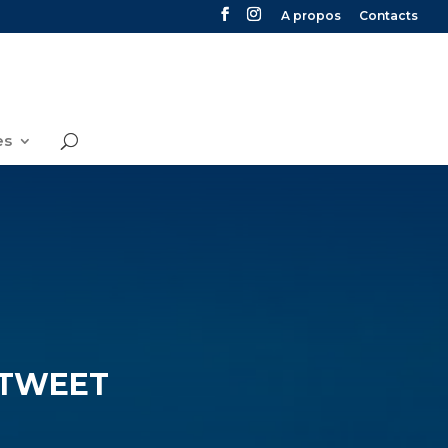
A propos
Contacts
es
 TWEET