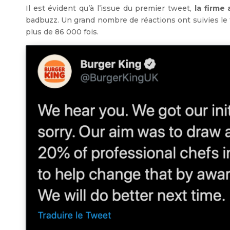
Il est évident qu’à l’issue du premier tweet,
la firme
badbuzz. Un grand nombre de réactions ont suivies le tw
plus de 86 000 fois.