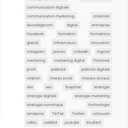
communication digitale
communication marketing
créativité
decodagecom
digital
entreprise
Facebook
formation
formations
gratuit
influenceurs
innovation
instagram
jeunes
LinkedIn
logiciel
marketing
marketing digital
Pinterest
profil
publicité
publicité digitale
relation
réseau social
réseaux sociaux
sea
seo
Snapchat
stratégie
stratégie digitale
stratégie marketing
stratégie numérique
technologie
tendance
TikTok
Twitter
uclouvain
vidéo
visibilité
youtube
étudiant